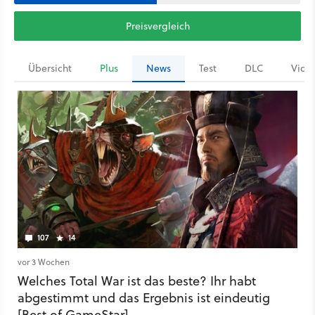
Preisvergleich
Übersicht
Plus
News
Test
DLC
Vide
107
14
vor 3 Wochen
Welches Total War ist das beste? Ihr habt
abgestimmt und das Ergebnis ist eindeutig
[Best of GameStar]