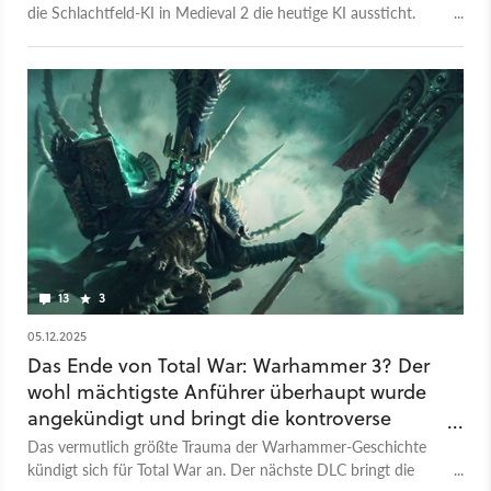
die Schlachtfeld-KI in Medieval 2 die heutige KI aussticht.
Aber viele andere sind sich da nicht so sicher.
13
3
05.12.2025
Das Ende von Total War: Warhammer 3? Der
wohl mächtigste Anführer überhaupt wurde
angekündigt und bringt die kontroverse
Endzeit mit sich
Das vermutlich größte Trauma der Warhammer-Geschichte
kündigt sich für Total War an. Der nächste DLC bringt die