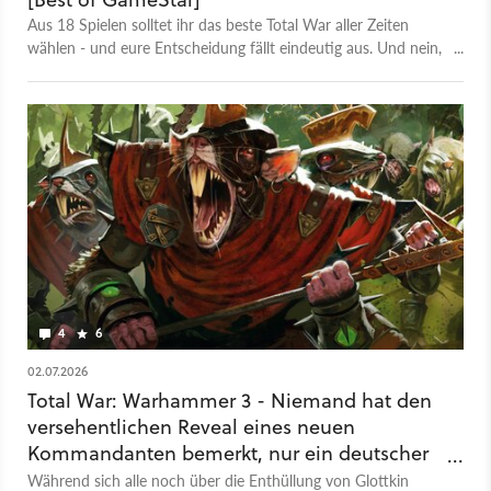
Aus 18 Spielen solltet ihr das beste Total War aller Zeiten
wählen - und eure Entscheidung fällt eindeutig aus. Und nein,
Total War: Arena landet nicht auf dem Siegertreppchen.
4
6
02.07.2026
Total War: Warhammer 3 - Niemand hat den
versehentlichen Reveal eines neuen
Kommandanten bemerkt, nur ein deutscher
GameStar-Leser
Während sich alle noch über die Enthüllung von Glottkin