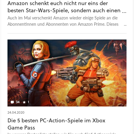
Amazon schenkt euch nicht nur eins der
besten Star-Wars-Spiele, sondern auch einen
grandiosen Story-Shooter
Auch im Mai verschenkt Amazon wieder einige Spiele an die
Abonnentinnen und Abonnenten von Amazon Prime. Dieses
Mal sind es ganze 23 Stück.
34
1
24.04.2020
Die 5 besten PC-Action-Spiele im Xbox
Game Pass