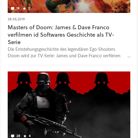
18
2
28.06.2019
Masters of Doom: James & Dave Franco
verfilmen id Softwares Geschichte als TV-
Serie
Die Entstehungsgeschichte des legendären Ego-Shooters
Doom wird zur TV-Serie: James und Dave Franco verfilmen
die Karriere der Entwickler John Carmack und John Romero.
28
4