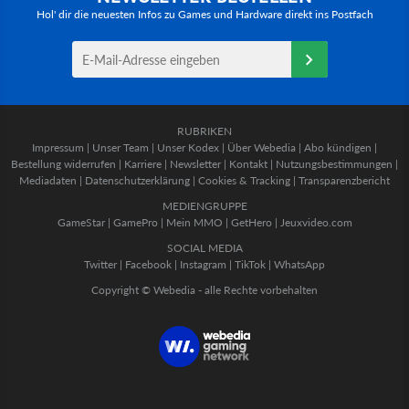
Hol' dir die neuesten Infos zu Games und Hardware direkt ins Postfach
RUBRIKEN
Impressum
|
Unser Team
|
Unser Kodex
|
Über Webedia
|
Abo kündigen
|
Bestellung widerrufen
|
Karriere
|
Newsletter
|
Kontakt
|
Nutzungsbestimmungen
|
Mediadaten
|
Datenschutzerklärung
|
Cookies & Tracking
|
Transparenzbericht
MEDIENGRUPPE
GameStar
|
GamePro
|
Mein MMO
|
GetHero
|
Jeuxvideo.com
SOCIAL MEDIA
Twitter
|
Facebook
|
Instagram
|
TikTok
|
WhatsApp
Copyright © Webedia - alle Rechte vorbehalten