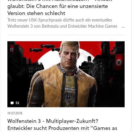
glaubt: Die Chancen für eine unzensierte
Version stehen schlecht
Trotz neuer USK-Spruchpraxis dürfte auch ein eventuelles
Wolfenstein 3 von Bethesda und Entwickler Machine Games
hierzulande in einer angepassten Version ohne Nazi-Symbole
erscheinen. Der Grund dafür sei ganz simpel, wie ein Anwalt
für Videospielfragen erklärt.
52
19.07.2018
Wolfenstein 3 - Multiplayer-Zukunft?
Entwickler sucht Produzenten mit "Games as