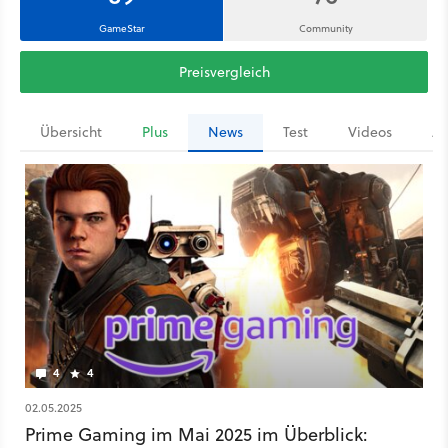
GameStar
Community
Preisvergleich
Übersicht
Plus
News
Test
Videos
Ar
4
4
02.05.2025
Prime Gaming im Mai 2025 im Überblick: