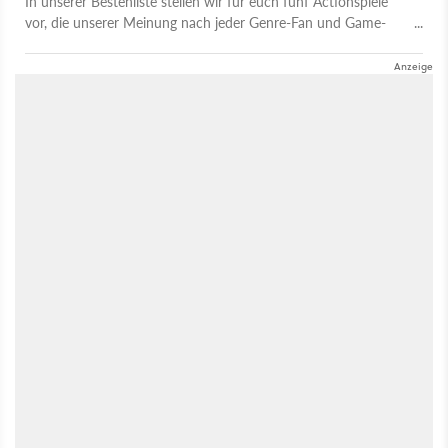
In unserer Bestenliste stellen wir für euch fünf Actionspiele
vor, die unserer Meinung nach jeder Genre-Fan und Game-
Pass-Abonnent gespielt haben sollte.