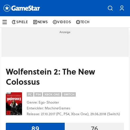
SPIELE
NEWS
VIDEOS
TECH
Wolfenstein 2: The New
Colossus
PC
PS4
XBOX ONE
SWITCH
Genre: Ego-Shooter
Entwickler: MachineGames
Release: 27.10.2017 (PC, PS4, Xbox One), 29.06.2018 (Switch)
89
76