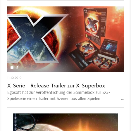
Reihe zu blicken: Wie arbeiten diese 20
leidenschaftlichen Entwickler? Das Ergebnis ist eine
exklusive Video-Dokumentation für GameStar Plus. Bitte lasst
uns in den Kommentaren (oder in dieser Umfrage) wissen, was
ihr davon haltet: Sollen wir häufiger (deutsche) Studios
besuchen, etwa Piranha Bytes (Elex)? Wir würden es von
euren Kommentaren und dem Erfolg dieser Doku abhängig
machen.
17
11.10.2010
X-Serie - Release-Trailer zur X-Superbox
Egosoft hat zur Veröffentlichung der Sammelbox zur »X«-
Spieleserie einen Trailer mit Szenen aus allen Spielen
veröffentlicht.