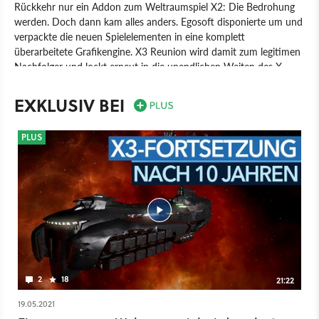
Rückkehr nur ein Addon zum Weltraumspiel X2: Die Bedrohung
werden. Doch dann kam alles anders. Egosoft disponierte um und
verpackte die neuen Spielelementen in eine komplett
überarbeitete Grafikengine. X3 Reunion wird damit zum legitimen
Nachfolger und lockt erneut in die unendlichen Weiten des X-
Universums.
EXKLUSIV BEI
Spiel
PC
Action
Weltraum-Action
Deep Silver
Egosoft
X3: Reunion
PLUS
2
18
21:22
19.05.2021