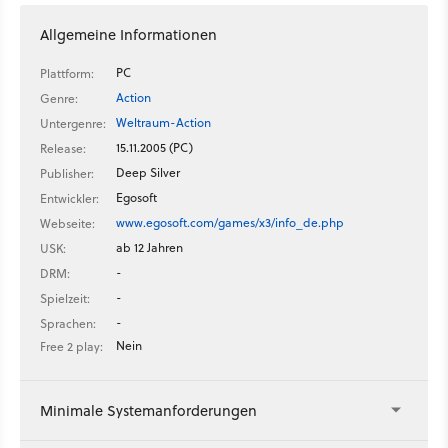
Allgemeine Informationen
PC
Plattform:
Action
Genre:
Weltraum-Action
Untergenre:
15.11.2005 (PC)
Release:
Deep Silver
Publisher:
Egosoft
Entwickler:
www.egosoft.com/games/x3/info_de.php
Webseite:
ab 12 Jahren
USK:
-
DRM:
-
Spielzeit:
-
Sprachen:
Nein
Free 2 play:
Minimale Systemanforderungen