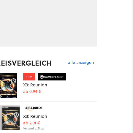
REISVERGLEICH
alle anzeigen
TIPP
X3: Reunion
ab 0,94 €
X3: Reunion
ab 2,91 €
Versand s. Shop