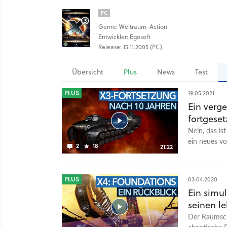
PC
Genre: Weltraum-Action
Entwickler: Egosoft
Release: 15.11.2005 (PC)
Übersicht
Plus
News
Test
PLUS
19.05.2021
Ein verg
fortgeset
Nein, das is
ein neues vo
2
18
21:22
Albion Prel
der Modding
Entwicklung 
PLUS
03.04.2020
von GameSta
Ein simul
Bernd Lehah
seinen l
eingeladen,
zu sprechen
Der Raumschi
fünf Jahren 
chaotische R