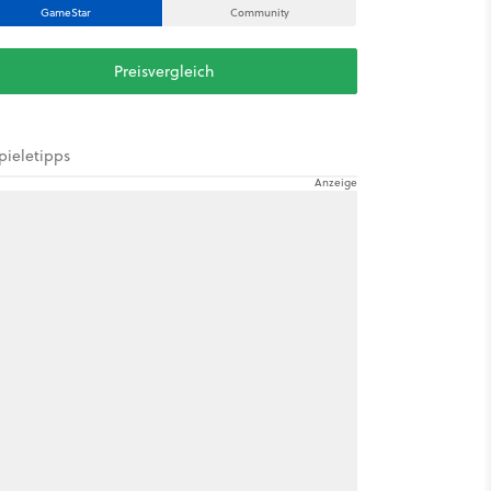
GameStar
Community
Preisvergleich
pieletipps