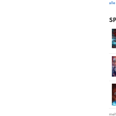
alle
SP
meh