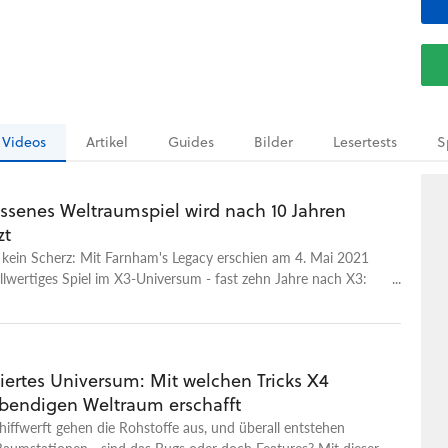
Videos
Artikel
Guides
Bilder
Lesertests
S
essenes Weltraumspiel wird nach 10 Jahren
zt
t kein Scherz: Mit Farnham's Legacy erschien am 4. Mai 2021
llwertiges Spiel im X3-Universum - fast zehn Jahre nach X3:
ude. Warum Entwickler Egosoft in enger Zusammenarbeit mit
-Community nochmal zu X3 zurückkehrt und wie die
des Community-Add-Ons abläuft, erfahrt ihr in dieser Folge
r TV. GameStar-Redakteur Christian Fritz Schneider hat dafür
iertes Universum: Mit welchen Tricks X4
n, den Geschäftsführer von Egosoft, und Modder Ketraar
ebendigen Weltraum erschafft
 um mit ihnen über die Entwicklung und die Herausforderungen
. Das Projekt aus der DevNet-Community begann bereits vor
ffwerft gehen die Rohstoffe aus, und überall entstehen
und liefert X3-Fans nun ein neues Spiel mit neuer Story, neuer
aumstationen - sind das Bugs oder doch Features? Mit dieser