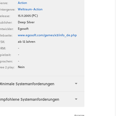
Action
enre:
Weltraum-Action
ntergenre:
15.11.2005 (PC)
elease:
Deep Silver
ublisher:
Egosoft
ntwickler:
www.egosoft.com/games/x3/info_de.php
ebseite:
ab 12 Jahren
SK:
-
DRM:
-
pielzeit:
-
prachen:
Nein
ree 2 play:
Minimale Systemanforderungen
Empfohlene Systemanforderungen