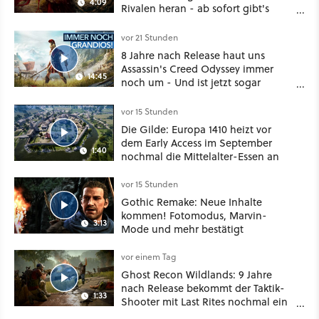
4:09
Rivalen heran - ab sofort gibt's
sogar eine richtige Beschwörer-
Klasse
vor 21 Stunden
8 Jahre nach Release haut uns
Assassin's Creed Odyssey immer
14:45
noch um - Und ist jetzt sogar
besser!
vor 15 Stunden
Die Gilde: Europa 1410 heizt vor
dem Early Access im September
1:40
nochmal die Mittelalter-Essen an
vor 15 Stunden
Gothic Remake: Neue Inhalte
kommen! Fotomodus, Marvin-
3:13
Mode und mehr bestätigt
vor einem Tag
Ghost Recon Wildlands: 9 Jahre
nach Release bekommt der Taktik-
1:33
Shooter mit Last Rites nochmal ein
dickes Update