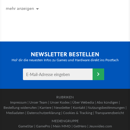
nützliches Map-Tool
mehr anzeigen
NEWSLETTER BESTELLEN
Hol' dir die neuesten Infos zu Games und Hardware direkt ins Postfach
RUBRIKEN
Impressum
|
Unser Team
|
Unser Kodex
|
Über Webedia
|
Abo kündigen
|
Bestellung widerrufen
|
Karriere
|
Newsletter
|
Kontakt
|
Nutzungsbestimmungen
|
Mediadaten
|
Datenschutzerklärung
|
Cookies & Tracking
|
Transparenzbericht
MEDIENGRUPPE
GameStar
|
GamePro
|
Mein MMO
|
GetHero
|
Jeuxvideo.com