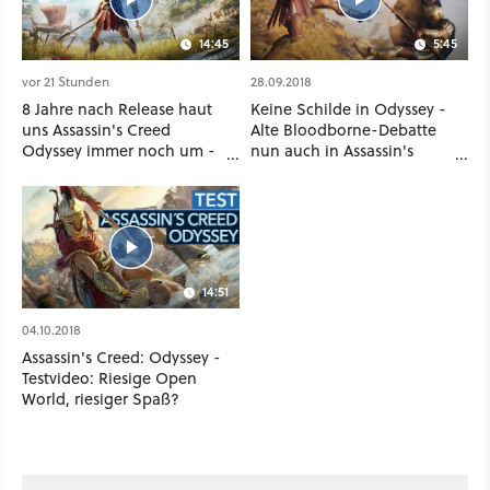
14:45
5:45
vor 21 Stunden
28.09.2018
8 Jahre nach Release haut
Keine Schilde in Odyssey -
uns Assassin's Creed
Alte Bloodborne-Debatte
Odyssey immer noch um -
nun auch in Assassin's
Und ist jetzt sogar besser!
Creed
14:51
04.10.2018
Assassin's Creed: Odyssey -
Testvideo: Riesige Open
World, riesiger Spaß?