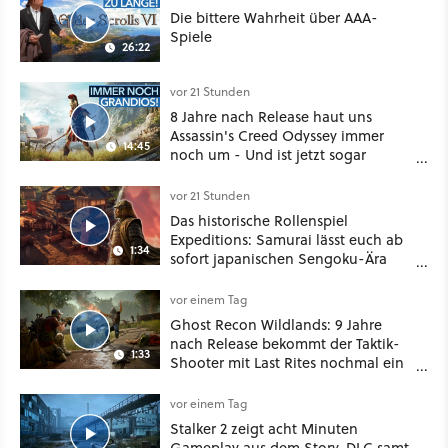
Die bittere Wahrheit über AAA-
Spiele
26:22
vor 21 Stunden
8 Jahre nach Release haut uns
Assassin's Creed Odyssey immer
14:45
noch um - Und ist jetzt sogar
besser!
vor 21 Stunden
Das historische Rollenspiel
Expeditions: Samurai lässt euch ab
1:34
sofort japanischen Sengoku-Ära
aufmischen - wahlweise mit Gewalt
oder Diplomatie
vor einem Tag
Ghost Recon Wildlands: 9 Jahre
nach Release bekommt der Taktik-
1:33
Shooter mit Last Rites nochmal ein
dickes Update
vor einem Tag
Stalker 2 zeigt acht Minuten
Gameplay aus dem Story-DLC samt