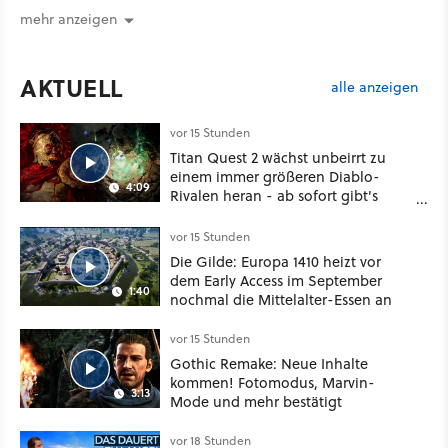
mehr anzeigen
AKTUELL
alle anzeigen
vor 15 Stunden
Titan Quest 2 wächst unbeirrt zu
einem immer größeren Diablo-
4:09
Rivalen heran - ab sofort gibt's
sogar eine richtige Beschwörer-
Klasse
vor 15 Stunden
Die Gilde: Europa 1410 heizt vor
dem Early Access im September
1:40
nochmal die Mittelalter-Essen an
vor 15 Stunden
Gothic Remake: Neue Inhalte
kommen! Fotomodus, Marvin-
3:13
Mode und mehr bestätigt
vor 18 Stunden