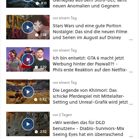
8:11
neuen Anomalien und Gegnern
vor einem Tag
Stars Wars und eine gute Portion
Nostalgie: Das sind die neuen Filme
1:38
und Serien im August auf Disney
Plus
vor einem Tag
Ich bin entsetzt: GTA 6 macht jetzt
Werbung hinter der Paywall?! -
2:22
Phils erste Reaktion auf den Netflix-
Deal
vor einem Tag
Die Legende von Khiimori: Das
schicke Pferdespiel mit Mittelalter-
0:42
Setting und Unreal-Grafik wird jetzt
noch größer und gefährlicher
vor 2 Tagen
»Wir werden das für D&D
benutzen« - Diablo-Survivors-Mix
2:52
Seeing Eyes hat ein überraschend