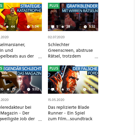
S
PLUS
11
44
5:04
5
28
5:32
8.2020
02.07.2020
selmarsianer,
Schlechter
lin und
Greenscreen, abstruse
pelbeats aus der
Rätsel, trotzdem
fdisco - Das
legendär: Das ist 7th
seste
Guest
S
PLUS
tegiespiel aller
ten?
10
29
5:02
3
35
5:09
6.2020
15.05.2020
eleredakteur bei
Das replizierte Blade
 Magazin - Der
Runner - Ein Spiel
weiligste Job der
zum Film...soundtrack
t