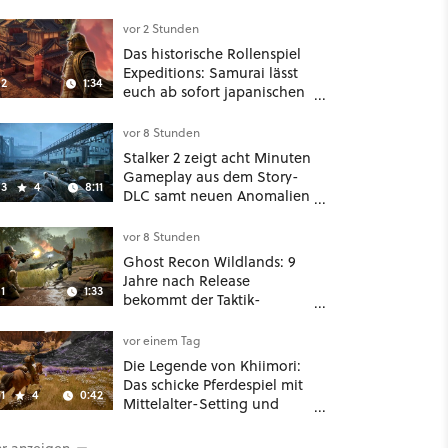
Und ist jetzt sogar besser!
vor 2 Stunden
Das historische Rollenspiel
Expeditions: Samurai lässt
2
1:34
euch ab sofort japanischen
Sengoku-Ära aufmischen -
wahlweise mit Gewalt oder
vor 8 Stunden
Diplomatie
Stalker 2 zeigt acht Minuten
Gameplay aus dem Story-
3
4
8:11
DLC samt neuen Anomalien
und Gegnern
vor 8 Stunden
Ghost Recon Wildlands: 9
Jahre nach Release
1
1:33
bekommt der Taktik-
Shooter mit Last Rites
nochmal ein dickes Update
vor einem Tag
Die Legende von Khiimori:
Das schicke Pferdespiel mit
1
4
0:42
Mittelalter-Setting und
Unreal-Grafik wird jetzt
noch größer und
r anzeigen