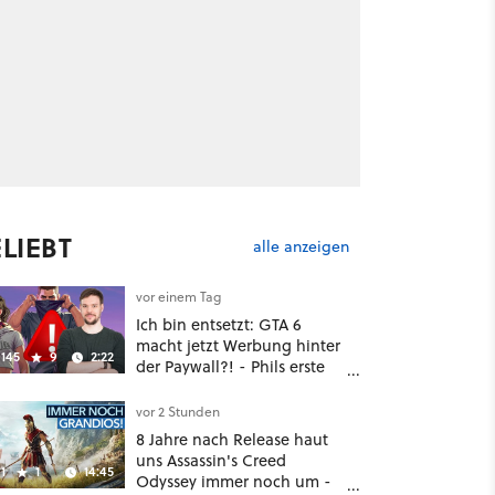
LIEBT
alle anzeigen
vor einem Tag
Ich bin entsetzt: GTA 6
macht jetzt Werbung hinter
145
9
2:22
der Paywall?! - Phils erste
Reaktion auf den Netflix-
Deal
vor 2 Stunden
8 Jahre nach Release haut
uns Assassin's Creed
1
1
14:45
Odyssey immer noch um -