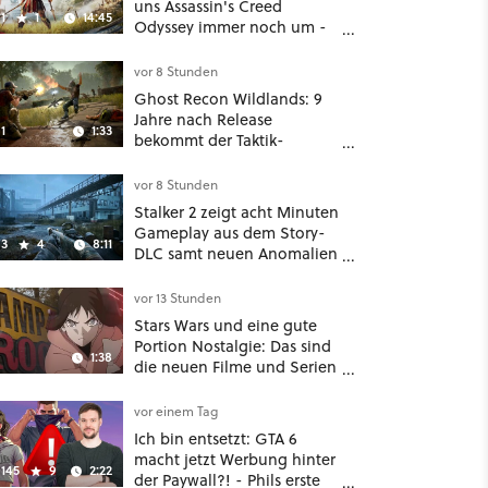
uns Assassin's Creed
1
1
14:45
Odyssey immer noch um -
Und ist jetzt sogar besser!
vor 8 Stunden
Ghost Recon Wildlands: 9
Jahre nach Release
1
1:33
bekommt der Taktik-
Shooter mit Last Rites
nochmal ein dickes Update
vor 8 Stunden
Stalker 2 zeigt acht Minuten
Gameplay aus dem Story-
3
4
8:11
DLC samt neuen Anomalien
und Gegnern
vor 13 Stunden
Stars Wars und eine gute
Portion Nostalgie: Das sind
1:38
die neuen Filme und Serien
im August auf Disney Plus
vor einem Tag
Ich bin entsetzt: GTA 6
macht jetzt Werbung hinter
145
9
2:22
der Paywall?! - Phils erste