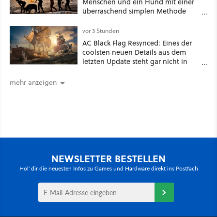
Menschen und ein Hund mit einer
überraschend simplen Methode
eine tiefe Höhle und hinterließen
Spuren für die Ewigkeit
vor 3 Stunden
AC Black Flag Resynced: Eines der
coolsten neuen Details aus dem
letzten Update steht gar nicht in
den Patch Notes
mehr anzeigen
NEWSLETTER BESTELLEN
Hol' dir die neuesten Infos zu Games und Hardware direkt ins Postfach