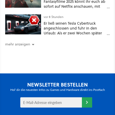
Fantasyfilme 2025 könnt ihr euch ab
sofort auf Netflix anschauen, mit
dabei: ein Star aus Der Hobbit
vor 8 Stunden
Er ließ seinen Tesla Cybertruck
angeschlossen und fuhr in den
Urlaub: Als er zwei Wochen später
zurückkam, sprang der Truck nicht
mehr an [Best of GameStar]
mehr anzeigen
NEWSLETTER BESTELLEN
Hol' dir die neuesten Infos zu Games und Hardware direkt ins Postfach