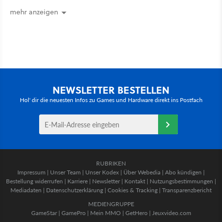
mehr anzeigen
NEWSLETTER BESTELLEN
Hol' dir die neuesten Infos zu Games und Hardware direkt ins Postfach
RUBRIKEN
Impressum
|
Unser Team
|
Unser Kodex
|
Über Webedia
|
Abo kündigen
|
Bestellung widerrufen
|
Karriere
|
Newsletter
|
Kontakt
|
Nutzungsbestimmungen
|
Mediadaten
|
Datenschutzerklärung
|
Cookies & Tracking
|
Transparenzbericht
MEDIENGRUPPE
GameStar
|
GamePro
|
Mein MMO
|
GetHero
|
Jeuxvideo.com