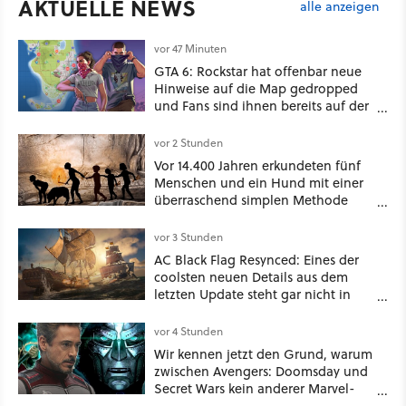
AKTUELLE NEWS
alle anzeigen
vor 47 Minuten
GTA 6: Rockstar hat offenbar neue
Hinweise auf die Map gedropped
und Fans sind ihnen bereits auf der
Schliche
vor 2 Stunden
Vor 14.400 Jahren erkundeten fünf
Menschen und ein Hund mit einer
überraschend simplen Methode
eine tiefe Höhle und hinterließen
Spuren für die Ewigkeit
vor 3 Stunden
AC Black Flag Resynced: Eines der
coolsten neuen Details aus dem
letzten Update steht gar nicht in
den Patch Notes
vor 4 Stunden
Wir kennen jetzt den Grund, warum
zwischen Avengers: Doomsday und
Secret Wars kein anderer Marvel-
Film erscheint