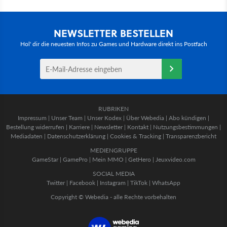
NEWSLETTER BESTELLEN
Hol' dir die neuesten Infos zu Games und Hardware direkt ins Postfach
RUBRIKEN
Impressum
|
Unser Team
|
Unser Kodex
|
Über Webedia
|
Abo kündigen
|
Bestellung widerrufen
|
Karriere
|
Newsletter
|
Kontakt
|
Nutzungsbestimmungen
|
Mediadaten
|
Datenschutzerklärung
|
Cookies & Tracking
|
Transparenzbericht
MEDIENGRUPPE
GameStar
|
GamePro
|
Mein MMO
|
GetHero
|
Jeuxvideo.com
SOCIAL MEDIA
Twitter
|
Facebook
|
Instagram
|
TikTok
|
WhatsApp
Copyright © Webedia - alle Rechte vorbehalten