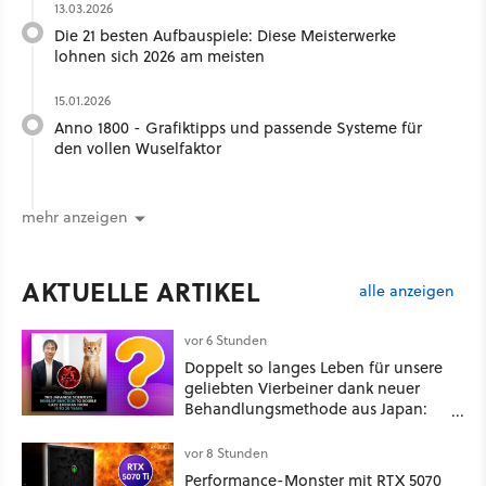
13.03.2026
Die 21 besten Aufbauspiele: Diese Meisterwerke
lohnen sich 2026 am meisten
15.01.2026
Anno 1800 - Grafiktipps und passende Systeme für
den vollen Wuselfaktor
mehr anzeigen
AKTUELLE ARTIKEL
alle anzeigen
vor 6 Stunden
Doppelt so langes Leben für unsere
geliebten Vierbeiner dank neuer
Behandlungsmethode aus Japan:
Der Blick auf über 1.200
Kommentare zeigt, dass es nicht so
vor 8 Stunden
einfach ist
Performance-Monster mit RTX 5070