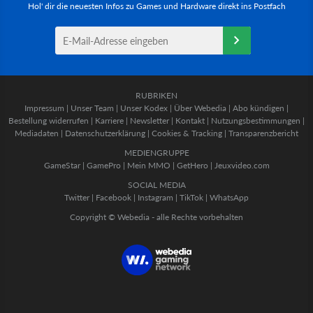
Hol' dir die neuesten Infos zu Games und Hardware direkt ins Postfach
RUBRIKEN
Impressum
|
Unser Team
|
Unser Kodex
|
Über Webedia
|
Abo kündigen
|
Bestellung widerrufen
|
Karriere
|
Newsletter
|
Kontakt
|
Nutzungsbestimmungen
|
Mediadaten
|
Datenschutzerklärung
|
Cookies & Tracking
|
Transparenzbericht
MEDIENGRUPPE
GameStar
|
GamePro
|
Mein MMO
|
GetHero
|
Jeuxvideo.com
SOCIAL MEDIA
Twitter
|
Facebook
|
Instagram
|
TikTok
|
WhatsApp
Copyright © Webedia - alle Rechte vorbehalten