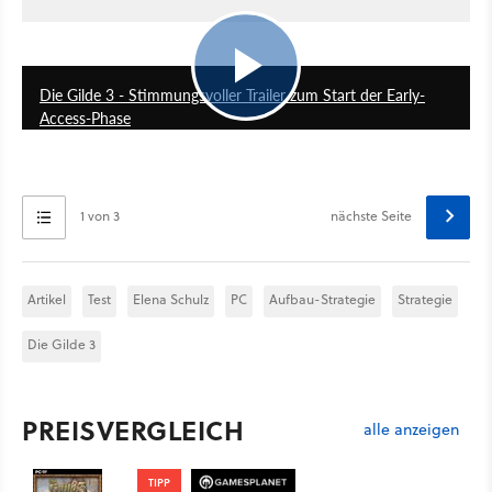
3:13
Die Gilde 3 - Stimmungsvoller Trailer zum Start der Early-
Access-Phase
1 von 3
nächste Seite
Artikel
Test
Elena Schulz
PC
Aufbau-Strategie
Strategie
Die Gilde 3
PREISVERGLEICH
alle anzeigen
TIPP