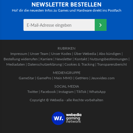
NEWSLETTER BESTELLEN
Hol' dir die neuesten Infos zu Games und Hardware direkt ins Postfach
RUBRIKEN
Impressum
|
Unser Team
|
Unser Kodex
|
Über Webedia
|
Abo kündigen
|
Bestellung widerrufen
|
Karriere
|
Newsletter
|
Kontakt
|
Nutzungsbestimmungen
|
Mediadaten
|
Datenschutzerklärung
|
Cookies & Tracking
|
Transparenzbericht
MEDIENGRUPPE
GameStar
|
GamePro
|
Mein MMO
|
GetHero
|
Jeuxvideo.com
SOCIAL MEDIA
Twitter
|
Facebook
|
Instagram
|
TikTok
|
WhatsApp
Copyright © Webedia - alle Rechte vorbehalten