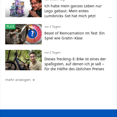
Ich habe mein ganzes Leben nur
Lego gebaut. Mein erstes
Lumibricks-Set hat mich jetzt
nachhaltig beeindruckt: Game
Stack im Test
PLUS
vor 2 Tagen
Beast of Reincarnation im Test: Ein
Spiel wie Gratin-Käse
vor 2 Tagen
Dieses Trecking-E-Bike ist eines der
spaßigsten, auf denen ich je saß –
für die Hälfte des üblichen Preises
mehr anzeigen