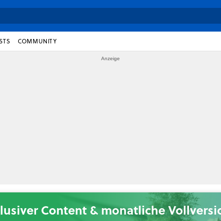
STS
COMMUNITY
lusiver Content & monatliche Vollvers