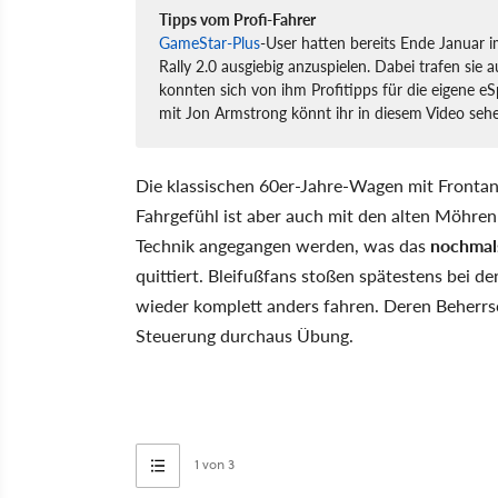
Tipps vom Profi-Fahrer
GameStar-Plus
-User hatten bereits Ende Januar
Rally 2.0 ausgiebig anzuspielen. Dabei trafen si
konnten sich von ihm Profitipps für die eigene e
mit Jon Armstrong könnt ihr in diesem Video seh
Die klassischen 60er-Jahre-Wagen mit Frontantr
Fahrgefühl ist aber auch mit den alten Möhren
Technik angegangen werden, was das
nochmal
quittiert. Bleifußfans stoßen spätestens bei d
wieder komplett anders fahren. Deren Beherrsc
Steuerung durchaus Übung.
1 von 3