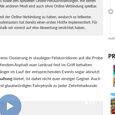
s sowie den speziellen Online-Herausforderungen, mit denen
Alle anderen Modi sind auch ohne Online-Verbindung spielbar.
 mit der Online-Verbindung zu haben, wodurch es teilweise
demasters hat bereits einen ersten Hotfix implementiert. Für
eshalb wir vorerst auf eine Abwertung verzichtet haben.
meh
P
ems-Dosierung in staubigen Felskorridoren auf die Probe
aufendem Asphalt euer Lenkrad fest im Griff behalten
rgänger im Lauf der entsprechenden Events sogar abnutzt
haftung
bietet, ist dabei nicht euer einziger Gegner. Auch
rend glaubwürdigen Fahrphysik zu jeder Zehntelsekunde
13:14