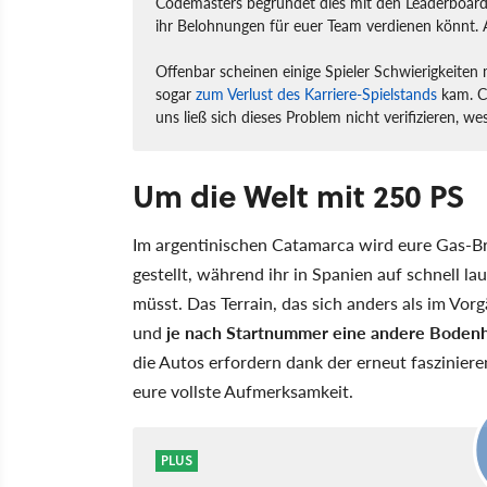
Codemasters begründet dies mit den Leaderboard
ihr Belohnungen für euer Team verdienen könnt. 
Offenbar scheinen einige Spieler Schwierigkeiten
sogar
zum Verlust des Karriere-Spielstands
kam. Co
uns ließ sich dieses Problem nicht verifizieren, w
Um die Welt mit 250 PS
Im argentinischen Catamarca wird eure Gas-Br
gestellt, während ihr in Spanien auf schnell l
müsst. Das Terrain, das sich anders als im Vo
und
je nach Startnummer eine andere Boden
die Autos erfordern dank der erneut faszinie
eure vollste Aufmerksamkeit.
PLUS