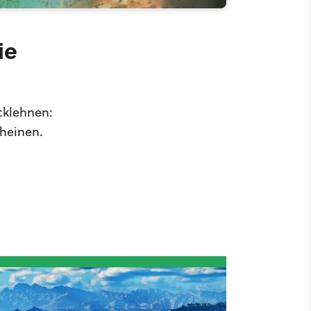
ie
cklehnen:
cheinen.