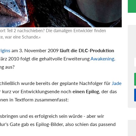
rt Teil 2 nachschieben? Die damaligen Entwickler finden
e, war eine Schande.«
igins
am 3. November 2009
läuft die DLC-Produktion
März 2010 folgt die gehaltvolle Erweiterung
Awakening
.
ng aus?
 schließlich wurde bereits der geplante Nachfolger für
Jade
er kurz vor Entwicklungsende noch
einen Epilog
, der das
onen in Textform zusammenfasst:
sbringen und es erfolgreich sein würde - aber wir
r's Gate gab es Epilog-Bilder, also schien das passend