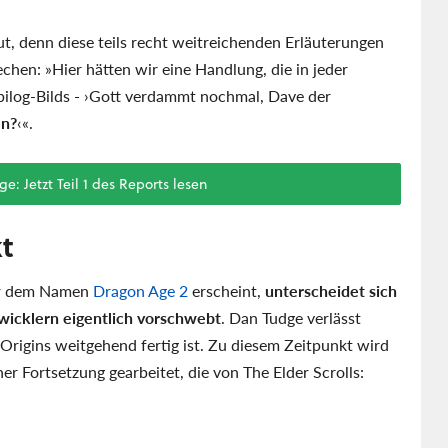
ut, denn diese teils recht weitreichenden Erläuterungen
chen: »Hier hätten wir eine Handlung, die in jeder
pilog-Bilds - ›Gott verdammt nochmal, Dave der
en?
‹«.
: Jetzt Teil 1 des Reports lesen
t
ter dem Namen
Dragon Age 2
erscheint,
unterscheidet sich
wicklern eigentlich vorschwebt
. Dan Tudge verlässt
Origins weitgehend fertig ist. Zu diesem Zeitpunkt wird
r Fortsetzung gearbeitet, die von The Elder Scrolls: