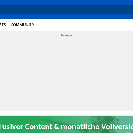
STS
COMMUNITY
lusiver Content & monatliche Vollvers