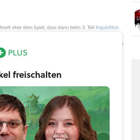
nelt eher dem Spiel, dass dann beim 3. Teil
Inquisition
, dass die Serie zu einem »Erzdämonenkiller-Simulator«
ielwelt widmet. Von politischen Machtstrukturen bis zur
erforschen.
ikel freischalten