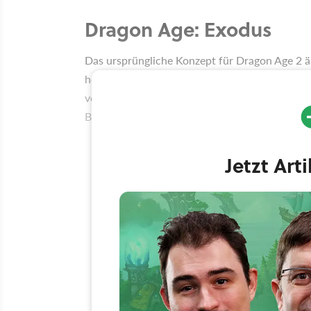
Dragon Age: Exodus
Das ursprüngliche Konzept für Dragon Age 2 äh
herausgekommen ist. Mike Laidlaw wollte nicht
verkommt, sondern sich anderen Fragen der Sp
Bedeutung der Qunari gab es noch einiges zu 
Jetzt Art