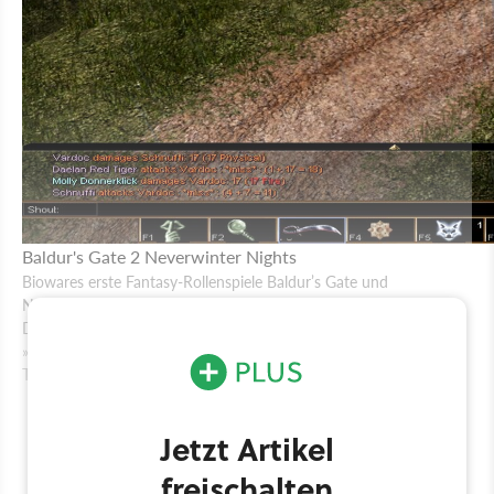
Baldur's Gate 2
Neverwinter Nights
Biowares erste Fantasy-Rollenspiele Baldur’s Gate und
Neverwinter Nights basieren noch auf Regeln und Szenarien von
Dungeons & Dragons. 2003 startet man unter dem Codenamen
»Chronicle« die Entwicklung einer eigenen Spielwelt namens
Thedas.
Jetzt Artikel
freischalten