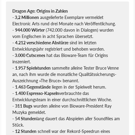
Dragon Age: Origins in Zahlen
- 3,2 Millionen
ausgelieferte Exemplare vermeldet
Electronic Arts rund drei Monate nach Veröffentlichung.
-
944.000 Wörter
(742.000 davon in Dialogen) wurden
vom Englischen in acht Sprachen übersetzt.
-
4.212 verschiedene Abstürze
sind im letzten
Entwicklungsjahr registriert und behoben worden.
- 3.000 Cutscenes
hat das Bioware-Team für Origins
inszeniert.
-
1.957 Spielstunden
sammelte alleine Tester Bruce Venne
an, nach ihm wurde die monatliche Qualitätssicherungs-
Auszeichnung »The Bruce« benannt.
-
1.463 Gegenstände
liegen in der Spielwelt herum.
-
1.400 Espresso-Kapseln
verbrauchte das
Entwicklungsteam in einer durchschnittlichen Woche.
-
311 Bugs
wurden alleine von Bioware-President Ray
Muzyka gemeldet.
-
54 Stunden
lang dauert das Abspielen aller Soundfiles am
Stück.
-
12 Stunden
schnell war der Rekord-Speedrun eines