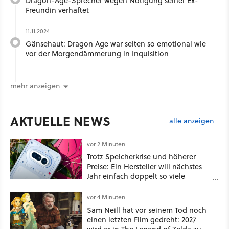
Dragon-Age-Sprecher wegen Nötigung seiner Ex-
Freundin verhaftet
11.11.2024
Gänsehaut: Dragon Age war selten so emotional wie
vor der Morgendämmerung in Inquisition
mehr anzeigen
AKTUELLE NEWS
alle anzeigen
vor 2 Minuten
Trotz Speicherkrise und höherer
Preise: Ein Hersteller will nächstes
Jahr einfach doppelt so viele
Handymodelle in den Handel
bringen
vor 4 Minuten
Sam Neill hat vor seinem Tod noch
einen letzten Film gedreht: 2027