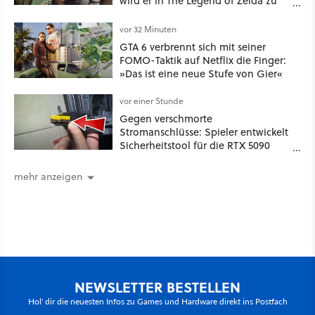
wird er in The Legend of Zelda zu
sehen sein
vor 32 Minuten
GTA 6 verbrennt sich mit seiner
FOMO-Taktik auf Netflix die Finger:
»Das ist eine neue Stufe von Gier«
vor einer Stunde
Gegen verschmorte
Stromanschlüsse: Spieler entwickelt
Sicherheitstool für die RTX 5090
und stellt es kostenlos zur
Verfügung
mehr anzeigen
NEWSLETTER BESTELLEN
Hol' dir die neuesten Infos zu Games und Hardware direkt ins Postfach