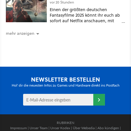
vor 20 Stunden
Einen der größten deutschen
Fantasyfilme 2025 könnt ihr euch ab
sofort auf Netflix anschauen, mit
dabei: ein Star aus Der Hobbit
mehr anzeigen
NEWSLETTER BESTELLEN
Hol' dir die neuesten Infos zu Games und Hardware direkt ins Postfach
RUBRIKEN
Impressum
|
Unser Team
|
Unser Kodex
|
Über Webedia
|
Abo kündigen
|