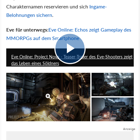
Charakternamen reservieren und sich
Ingame-
Belohnungen sichern
.
Eve für unterwegs:
Eve Online: Echos zeigt Gameplay des
MMORPGs auf dem Smartphone
1:20
Eve Online: Project Nova - Teaser-Trailer des Eve-Shooters zeigt
das Leben eines Söldners