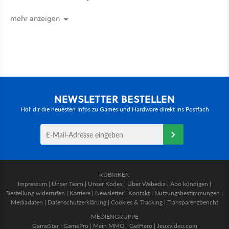
umstrittensten Häuser von Game of
Thrones denken
mehr anzeigen
NEWSLETTER BESTELLEN
Hol' dir die neuesten Infos zu Games und Hardware direkt ins Postfach
RUBRIKEN
Impressum
|
Unser Team
|
Unser Kodex
|
Über Webedia
|
Abo kündigen
|
Bestellung widerrufen
|
Karriere
|
Newsletter
|
Kontakt
|
Nutzungsbestimmungen
|
Mediadaten
|
Datenschutzerklärung
|
Cookies & Tracking
|
Transparenzbericht
MEDIENGRUPPE
GameStar
|
GamePro
|
Mein MMO
|
GetHero
|
Jeuxvideo.com