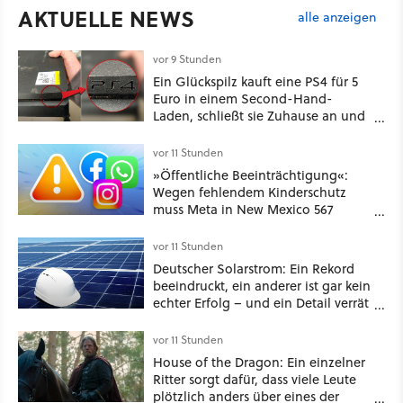
AKTUELLE NEWS
alle anzeigen
vor 9 Stunden
Ein Glückspilz kauft eine PS4 für 5
Euro in einem Second-Hand-
Laden, schließt sie Zuhause an und
schon hat er seine erste
funktionierende PlayStation [Best of
vor 11 Stunden
GameStar]
»Öffentliche Beeinträchtigung«:
Wegen fehlendem Kinderschutz
muss Meta in New Mexico 567
Millionen US-Dollar zahlen
vor 11 Stunden
Deutscher Solarstrom: Ein Rekord
beeindruckt, ein anderer ist gar kein
echter Erfolg – und ein Detail verrät
mehr über die Energiewende als
jede Zahl
vor 11 Stunden
House of the Dragon: Ein einzelner
Ritter sorgt dafür, dass viele Leute
plötzlich anders über eines der