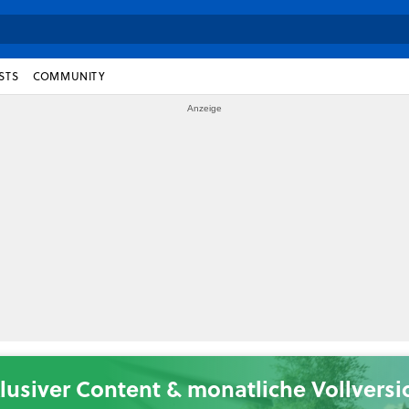
STS
COMMUNITY
lusiver Content & monatliche Vollvers