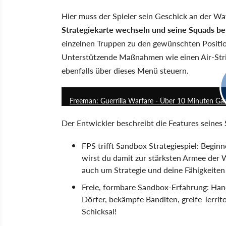
Hier muss der Spieler sein Geschick an der Wa
Strategiekarte wechseln und seine Squads be
einzelnen Truppen zu den gewünschten Positio
Unterstützende Maßnahmen wie einen Air-Strik
ebenfalls über dieses Menü steuern.
Freeman: Guerrilla Warfare - Über 10 Minuten Ga
Der Entwickler beschreibt die Features seines
FPS trifft Sandbox Strategiespiel: Beginn
wirst du damit zur stärksten Armee der 
auch um Strategie und deine Fähigkeite
Freie, formbare Sandbox-Erfahrung: Hand
Dörfer, bekämpfe Banditen, greife Territ
Schicksal!