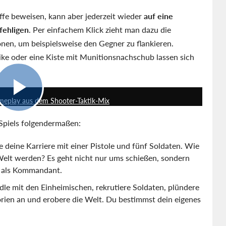
ffe beweisen, kann aber jederzeit wieder
auf eine
fehligen
. Per einfachem Klick zieht man dazu die
nen, um beispielsweise den Gegner zu flankieren.
e oder eine Kiste mit Munitionsnachschub lassen sich
12:47
meplay aus dem Shooter-Taktik-Mix
 Spiels folgendermaßen:
e deine Karriere mit einer Pistole und fünf Soldaten. Wie
Welt werden? Es geht nicht nur ums schießen, sondern
n als Kommandant.
le mit den Einheimischen, rekrutiere Soldaten, plündere
orien an und erobere die Welt. Du bestimmst dein eigenes