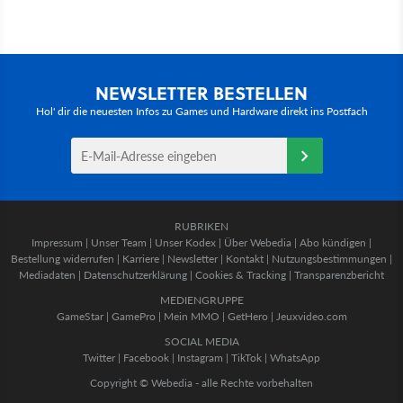
NEWSLETTER BESTELLEN
Hol' dir die neuesten Infos zu Games und Hardware direkt ins Postfach
RUBRIKEN
Impressum
|
Unser Team
|
Unser Kodex
|
Über Webedia
|
Abo kündigen
|
Bestellung widerrufen
|
Karriere
|
Newsletter
|
Kontakt
|
Nutzungsbestimmungen
|
Mediadaten
|
Datenschutzerklärung
|
Cookies & Tracking
|
Transparenzbericht
MEDIENGRUPPE
GameStar
|
GamePro
|
Mein MMO
|
GetHero
|
Jeuxvideo.com
SOCIAL MEDIA
Twitter
|
Facebook
|
Instagram
|
TikTok
|
WhatsApp
Copyright © Webedia - alle Rechte vorbehalten