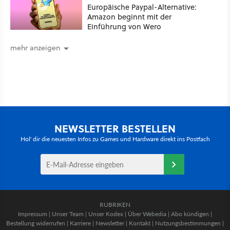
Europäische Paypal-Alternative:
Amazon beginnt mit der
Einführung von Wero
mehr anzeigen
NEWSLETTER BESTELLEN
Hol' dir die neuesten Infos zu Games und Hardware direkt ins Postfach
RUBRIKEN
Impressum
|
Unser Team
|
Unser Kodex
|
Über Webedia
|
Abo kündigen
|
Bestellung widerrufen
|
Karriere
|
Newsletter
|
Kontakt
|
Nutzungsbestimmungen
|