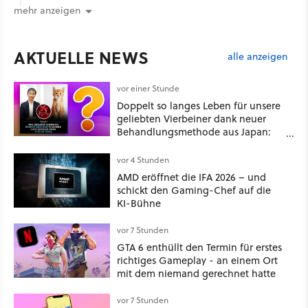
mehr anzeigen
AKTUELLE NEWS
alle anzeigen
vor einer Stunde
Doppelt so langes Leben für unsere
geliebten Vierbeiner dank neuer
Behandlungsmethode aus Japan:
Der Blick auf über 1.200
Kommentare zeigt, dass es nicht so
vor 4 Stunden
einfach ist
AMD eröffnet die IFA 2026 – und
schickt den Gaming-Chef auf die
KI-Bühne
vor 7 Stunden
GTA 6 enthüllt den Termin für erstes
richtiges Gameplay - an einem Ort
mit dem niemand gerechnet hatte
vor 7 Stunden