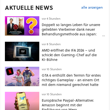
AKTUELLE NEWS
alle anzeigen
vor 4 Stunden
Doppelt so langes Leben für unsere
geliebten Vierbeiner dank neuer
Behandlungsmethode aus Japan:
Der Blick auf über 1.200
Kommentare zeigt, dass es nicht so
vor 8 Stunden
einfach ist
AMD eröffnet die IFA 2026 – und
schickt den Gaming-Chef auf die
KI-Bühne
vor 10 Stunden
GTA 6 enthüllt den Termin für erstes
richtiges Gameplay - an einem Ort
mit dem niemand gerechnet hatte
vor 10 Stunden
Europäische Paypal-Alternative:
Amazon beginnt mit der
Einführung von Wero