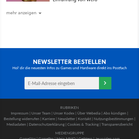
mehr anzeigen
NEWSLETTER BESTELLEN
Hol' dir die neuesten Infos zu Games und Hardware direkt ins Postfach
RUBRIKEN
Impressum
|
Unser Team
|
Unser Kodex
|
Über Webedia
|
Abo kündigen
|
Bestellung widerrufen
|
Karriere
|
Newsletter
|
Kontakt
|
Nutzungsbestimmungen
|
Mediadaten
|
Datenschutzerklärung
|
Cookies & Tracking
|
Transparenzbericht
MEDIENGRUPPE
GameStar
|
GamePro
|
Mein MMO
|
GetHero
|
Jeuxvideo.com