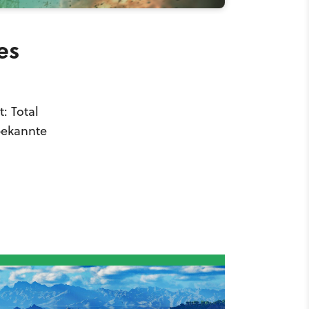
es
: Total
bekannte