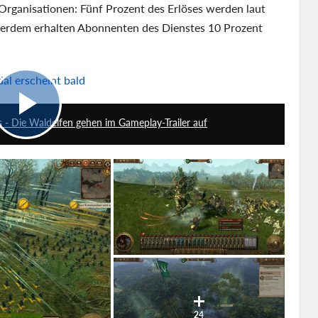
Organisationen: Fünf Prozent des Erlöses werden laut
ußerdem erhalten Abonnenten des Dienstes 10 Prozent
al erscheint bald
2:42
- Die Waldelfen gehen im Gameplay-Trailer auf
24