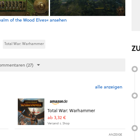
ealm of the Wood Elves« ansehen
Total War: Warhammer
Z
ommentaren (27)
alle anzeigen
Total War: Warhammer
ab 3,32 €
Versand s. Shop
ANZEIGE