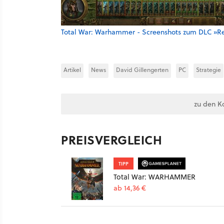
Total War: Warhammer - Screenshots zum DLC »R
Artikel
News
David Gillengerten
PC
Strategie
zu den K
PREISVERGLEICH
TIPP
Total War: WARHAMMER
ab 14,36 €