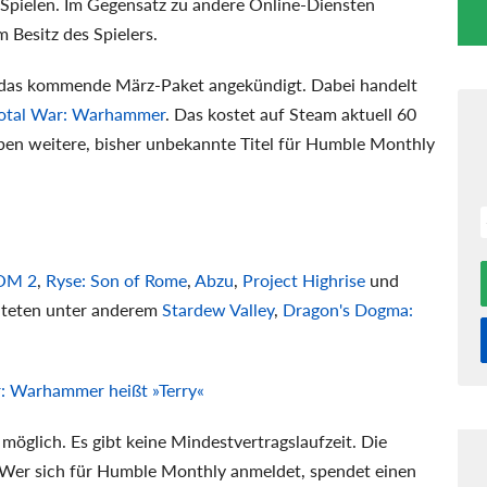
t Spielen. Im Gegensatz zu andere Online-Diensten
 Besitz des Spielers.
r das kommende März-Paket angekündigt. Dabei handelt
otal War: Warhammer
. Das kostet auf Steam aktuell 60
eben weitere, bisher unbekannte Titel für Humble Monthly
OM 2
,
Ryse: Son of Rome
,
Abzu
,
Project Highrise
und
alteten unter anderem
Stardew Valley
,
Dragon's Dogma:
: Warhammer heißt »Terry«
möglich. Es gibt keine Mindestvertragslaufzeit. Die
. Wer sich für Humble Monthly anmeldet, spendet einen