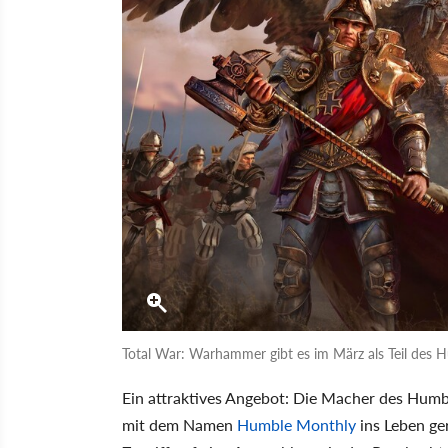
Total War: Warhammer gibt es im März als Teil des 
Ein attraktives Angebot: Die Macher des Hum
mit dem Namen
Humble Monthly
ins Leben ge