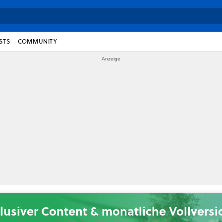
STS
COMMUNITY
lusiver Content & monatliche Vollvers