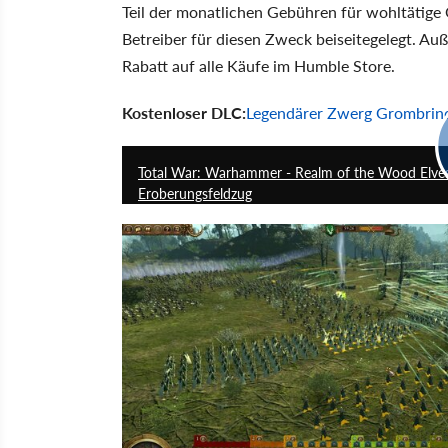
Teil der monatlichen Gebühren für wohltätige 
Betreiber für diesen Zweck beiseitegelegt. A
Rabatt auf alle Käufe im Humble Store.
Kostenloser DLC:
Legendärer Zwerg Grombrind
Total War: Warhammer - Realm of the Wood Elves 
Eroberungsfeldzug