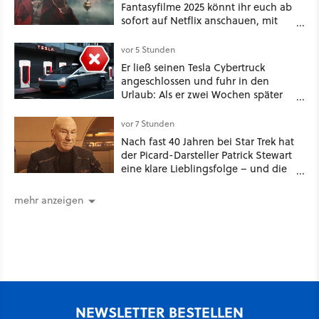
Fantasyfilme 2025 könnt ihr euch ab
sofort auf Netflix anschauen, mit
dabei: ein Star aus Der Hobbit
vor 5 Stunden
Er ließ seinen Tesla Cybertruck
angeschlossen und fuhr in den
Urlaub: Als er zwei Wochen später
zurückkam, sprang der Truck nicht
mehr an [Best of GameStar]
vor 7 Stunden
Nach fast 40 Jahren bei Star Trek hat
der Picard-Darsteller Patrick Stewart
eine klare Lieblingsfolge – und die
ist Familiensache
mehr anzeigen
NEWSLETTER BESTELLEN