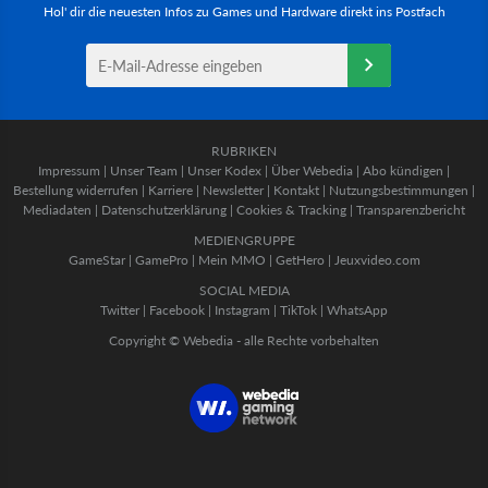
Hol' dir die neuesten Infos zu Games und Hardware direkt ins Postfach
RUBRIKEN
Impressum
|
Unser Team
|
Unser Kodex
|
Über Webedia
|
Abo kündigen
|
Bestellung widerrufen
|
Karriere
|
Newsletter
|
Kontakt
|
Nutzungsbestimmungen
|
Mediadaten
|
Datenschutzerklärung
|
Cookies & Tracking
|
Transparenzbericht
MEDIENGRUPPE
GameStar
|
GamePro
|
Mein MMO
|
GetHero
|
Jeuxvideo.com
SOCIAL MEDIA
Twitter
|
Facebook
|
Instagram
|
TikTok
|
WhatsApp
Copyright © Webedia - alle Rechte vorbehalten