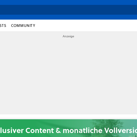
STS
COMMUNITY
lusiver Content & monatliche Vollvers