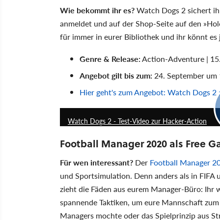
Wie bekommt ihr es?
Watch Dogs 2 sichert ih
anmeldet und auf der Shop-Seite auf den »Hole
für immer in eurer Bibliothek und ihr könnt es 
Genre & Release:
Action-Adventure | 1
Angebot gilt bis zum:
24. September um 
Hier geht's zum Angebot: Watch Dogs 2 
Watch Dogs 2 - Test-Video zur Hacker-Action
Football Manager 2020 als Free G
Für wen interessant?
Der
Football Manager 2
und Sportsimulation. Denn anders als in FIFA 
zieht die Fäden aus eurem Manager-Büro: Ihr wäl
spannende Taktiken, um eure Mannschaft zum Er
Managers mochte oder das Spielprinzip aus St