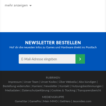
mehr anzeigen
NEWSLETTER BESTELLEN
Hol' dir die neuesten Infos zu Games und Hardware direkt ins Postfach
RUBRIKEN
Impressum
|
Unser Team
|
Unser Kodex
|
Über Webedia
|
Abo kündigen
|
Bestellung widerrufen
|
Karriere
|
Newsletter
|
Kontakt
|
Nutzungsbestimmungen
|
Mediadaten
|
Datenschutzerklärung
|
Cookies & Tracking
|
Transparenzbericht
MEDIENGRUPPE
GameStar
|
GamePro
|
Mein MMO
|
GetHero
|
Jeuxvideo.com