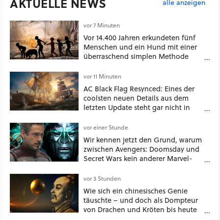
AKTUELLE NEWS
alle anzeigen
vor 7 Minuten
Vor 14.400 Jahren erkundeten fünf
Menschen und ein Hund mit einer
überraschend simplen Methode
eine tiefe Höhle und hinterließen
Spuren für die Ewigkeit
vor 11 Minuten
AC Black Flag Resynced: Eines der
coolsten neuen Details aus dem
letzten Update steht gar nicht in
den Patch Notes
vor einer Stunde
Wir kennen jetzt den Grund, warum
zwischen Avengers: Doomsday und
Secret Wars kein anderer Marvel-
Film erscheint
vor 3 Stunden
Wie sich ein chinesisches Genie
täuschte – und doch als Dompteur
von Drachen und Kröten bis heute
Recht behält [Best of GameStar]