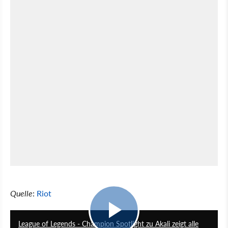
Quelle
:
Riot
4:46
League of Legends - Champion Spotlight zu Akali zeigt alle