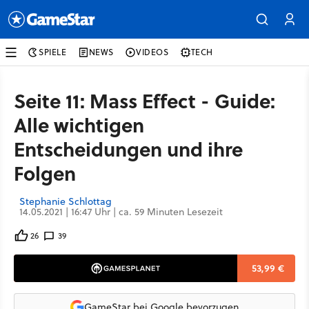
SPIELE
NEWS
VIDEOS
TECH
Seite 11: Mass Effect - Guide:
Alle wichtigen
Entscheidungen und ihre
Folgen
Stephanie Schlottag
14.05.2021 | 16:47 Uhr | ca. 59 Minuten Lesezeit
26
39
53,99 €
GameStar bei Google bevorzugen