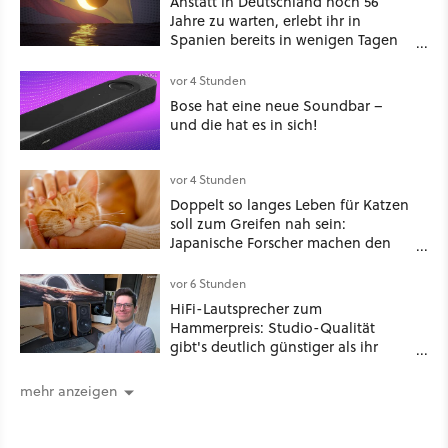
Anstatt in Deutschland noch 56
Jahre zu warten, erlebt ihr in
Spanien bereits in wenigen Tagen
ein schattiges Sommer-Spektakel
vor 4 Stunden
Bose hat eine neue Soundbar –
und die hat es in sich!
vor 4 Stunden
Doppelt so langes Leben für Katzen
soll zum Greifen nah sein:
Japanische Forscher machen den
Traum vieler Tierbesitzer angeblich
wahr, doch über 1.200 Kommentare
vor 6 Stunden
zeigen, dass es nicht so einfach ist
HiFi-Lautsprecher zum
Hammerpreis: Studio-Qualität
gibt's deutlich günstiger als ihr
denkt!
mehr anzeigen