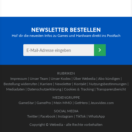
NEWSLETTER BESTELLEN
Hol' dir die neuesten Infos zu Games und Hardware direkt ins Postfach
RUBRIKEN
Impressum
|
Unser Team
|
Unser Kodex
|
Über Webedia
|
Abo kündigen
|
Bestellung widerrufen
|
Karriere
|
Newsletter
|
Kontakt
|
Nutzungsbestimmungen
|
Mediadaten
|
Datenschutzerklärung
|
Cookies & Tracking
|
Transparenzbericht
MEDIENGRUPPE
GameStar
|
GamePro
|
Mein MMO
|
GetHero
|
Jeuxvideo.com
SOCIAL MEDIA
Twitter
|
Facebook
|
Instagram
|
TikTok
|
WhatsApp
Copyright © Webedia - alle Rechte vorbehalten