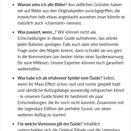
Warum sehe ich alte Bilder?
Aus zeitlichen Gründen haben
wir auf Bilder aus den Originalspielen zurückgegriffen, die
inzwischen teils etwas angestaubt aussehen (man könnte es
natürlich auch »charmant« nennen).
Was passiert, wenn...?
Wir können nicht
alle
Entscheidungen in diesen Guide aufnehmen, das würde
jeden Rahmen sprengen. Falls euch aber eine bestimmte
Frage unter den Nägeln brennt, dann schreibt sie uns gern
in die Kommentare (am besten hinter einer Spoilerwarnung
für eure Mitleser). Unsere Experten können euch garantiert
weiterhelfen.
Was habe ich als erfahrener Spieler vom Guide?
Selbst,
wenn ihr Mass Effect schon rauf und runter gespielt habt
und sämtliche Aufzugdialoge auswendig mitsprechen könnt
- in unserem Guide findet ihr bestimmt ein paar
Entscheidungen, die ihr noch nicht kanntet. Zusammen mit
der Legendary Edition der perfekte Grund, um einen
weiteren Anflug zu starten!
Für welche Versionen gilt der Guide?
Inhaltlich
unterscheiden sich die Original-Trilogie und die Legendary