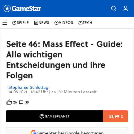
SPIELE
NEWS
VIDEOS
TECH
Seite 46: Mass Effect - Guide:
Alle wichtigen
Entscheidungen und ihre
Folgen
Stephanie Schlottag
14.05.2021 | 16:47 Uhr | ca. 59 Minuten Lesezeit
26
39
53,99 €
GameStar bei Google bevorzugen