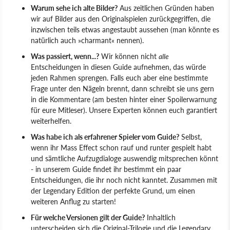
Warum sehe ich alte Bilder?
Aus zeitlichen Gründen haben
wir auf Bilder aus den Originalspielen zurückgegriffen, die
inzwischen teils etwas angestaubt aussehen (man könnte es
natürlich auch »charmant« nennen).
Was passiert, wenn...?
Wir können nicht
alle
Entscheidungen in diesen Guide aufnehmen, das würde
jeden Rahmen sprengen. Falls euch aber eine bestimmte
Frage unter den Nägeln brennt, dann schreibt sie uns gern
in die Kommentare (am besten hinter einer Spoilerwarnung
für eure Mitleser). Unsere Experten können euch garantiert
weiterhelfen.
Was habe ich als erfahrener Spieler vom Guide?
Selbst,
wenn ihr Mass Effect schon rauf und runter gespielt habt
und sämtliche Aufzugdialoge auswendig mitsprechen könnt
- in unserem Guide findet ihr bestimmt ein paar
Entscheidungen, die ihr noch nicht kanntet. Zusammen mit
der Legendary Edition der perfekte Grund, um einen
weiteren Anflug zu starten!
Für welche Versionen gilt der Guide?
Inhaltlich
unterscheiden sich die Original-Trilogie und die Legendary