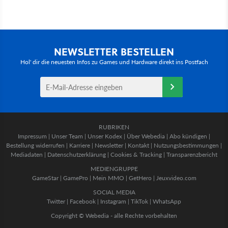
NEWSLETTER BESTELLEN
Hol' dir die neuesten Infos zu Games und Hardware direkt ins Postfach
RUBRIKEN
Impressum
|
Unser Team
|
Unser Kodex
|
Über Webedia
|
Abo kündigen
|
Bestellung widerrufen
|
Karriere
|
Newsletter
|
Kontakt
|
Nutzungsbestimmungen
|
Mediadaten
|
Datenschutzerklärung
|
Cookies & Tracking
|
Transparenzbericht
MEDIENGRUPPE
GameStar
|
GamePro
|
Mein MMO
|
GetHero
|
Jeuxvideo.com
SOCIAL MEDIA
Twitter
|
Facebook
|
Instagram
|
TikTok
|
WhatsApp
Copyright © Webedia - alle Rechte vorbehalten