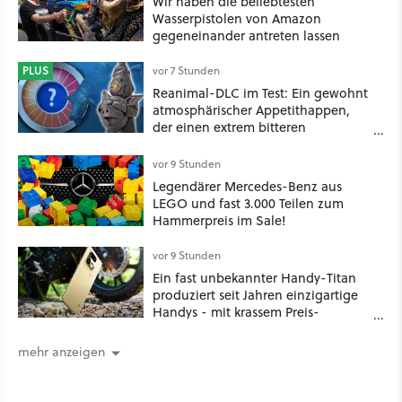
Wir haben die beliebtesten
Wasserpistolen von Amazon
gegeneinander antreten lassen
PLUS
vor 7 Stunden
Reanimal-DLC im Test: Ein gewohnt
atmosphärischer Appetithappen,
der einen extrem bitteren
Nachgeschmack hinterlässt
vor 9 Stunden
Legendärer Mercedes-Benz aus
LEGO und fast 3.000 Teilen zum
Hammerpreis im Sale!
vor 9 Stunden
Ein fast unbekannter Handy-Titan
produziert seit Jahren einzigartige
Handys - mit krassem Preis-
Leistungsverhältnis
mehr anzeigen