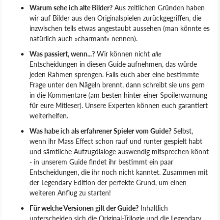
Warum sehe ich alte Bilder?
Aus zeitlichen Gründen haben
wir auf Bilder aus den Originalspielen zurückgegriffen, die
inzwischen teils etwas angestaubt aussehen (man könnte es
natürlich auch »charmant« nennen).
Was passiert, wenn...?
Wir können nicht
alle
Entscheidungen in diesen Guide aufnehmen, das würde
jeden Rahmen sprengen. Falls euch aber eine bestimmte
Frage unter den Nägeln brennt, dann schreibt sie uns gern
in die Kommentare (am besten hinter einer Spoilerwarnung
für eure Mitleser). Unsere Experten können euch garantiert
weiterhelfen.
Was habe ich als erfahrener Spieler vom Guide?
Selbst,
wenn ihr Mass Effect schon rauf und runter gespielt habt
und sämtliche Aufzugdialoge auswendig mitsprechen könnt
- in unserem Guide findet ihr bestimmt ein paar
Entscheidungen, die ihr noch nicht kanntet. Zusammen mit
der Legendary Edition der perfekte Grund, um einen
weiteren Anflug zu starten!
Für welche Versionen gilt der Guide?
Inhaltlich
unterscheiden sich die Original-Trilogie und die Legendary