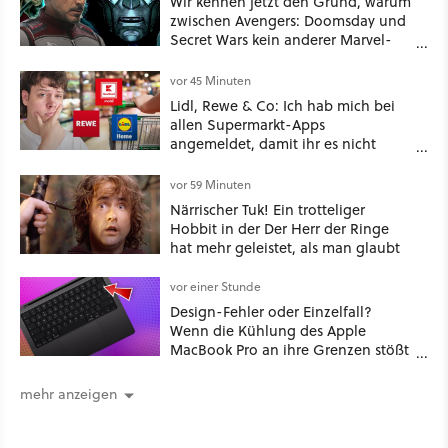
Wir kennen jetzt den Grund, warum
zwischen Avengers: Doomsday und
Secret Wars kein anderer Marvel-
Film erscheint
vor 45 Minuten
Lidl, Rewe & Co: Ich hab mich bei
allen Supermarkt-Apps
angemeldet, damit ihr es nicht
müsst – hier lohnt es sich wirklich
vor 59 Minuten
Närrischer Tuk! Ein trotteliger
Hobbit in der Der Herr der Ringe
hat mehr geleistet, als man glaubt
vor einer Stunde
Design-Fehler oder Einzelfall?
Wenn die Kühlung des Apple
MacBook Pro an ihre Grenzen stößt
und die Tastatur beschädigt.
mehr anzeigen