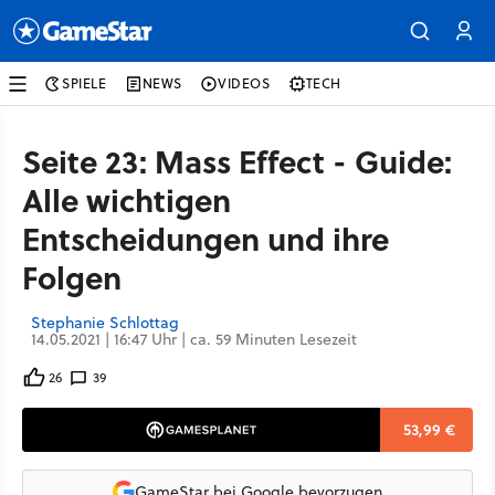
SPIELE
NEWS
VIDEOS
TECH
Seite 23: Mass Effect - Guide:
Alle wichtigen
Entscheidungen und ihre
Folgen
Stephanie Schlottag
14.05.2021 | 16:47 Uhr | ca. 59 Minuten Lesezeit
26
39
53,99 €
GameStar bei Google bevorzugen