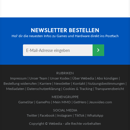
NEWSLETTER BESTELLEN
Hol' dir die neuesten Infos zu Games und Hardware direkt ins Postfach
RUBRIKEN
Impressum
|
Unser Team
|
Unser Kodex
|
Über Webedia
|
Abo kündigen
|
Bestellung widerrufen
|
Karriere
|
Newsletter
|
Kontakt
|
Nutzungsbestimmungen
|
Mediadaten
|
Datenschutzerklärung
|
Cookies & Tracking
|
Transparenzbericht
MEDIENGRUPPE
GameStar
|
GamePro
|
Mein MMO
|
GetHero
|
Jeuxvideo.com
SOCIAL MEDIA
Twitter
|
Facebook
|
Instagram
|
TikTok
|
WhatsApp
Copyright © Webedia - alle Rechte vorbehalten