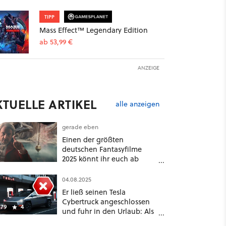
TIPP
Mass Effect™ Legendary Edition
ab 53,99 €
ANZEIGE
KTUELLE ARTIKEL
alle anzeigen
gerade eben
Einen der größten
deutschen Fantasyfilme
2025 könnt ihr euch ab
sofort auf Netflix
anschauen, mit dabei: ein
04.08.2025
Star aus Der Hobbit
Er ließ seinen Tesla
Cybertruck angeschlossen
79
4
und fuhr in den Urlaub: Als
er zwei Wochen später