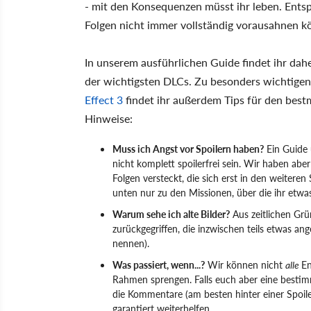
- mit den Konsequenzen müsst ihr leben. Entsp
Folgen nicht immer vollständig vorausahnen k
In unserem ausführlichen Guide findet ihr dahe
der wichtigsten DLCs. Zu besonders wichtige
Effect 3
findet ihr außerdem Tips für den best
Hinweise:
Muss ich Angst vor Spoilern haben?
Ein Guide 
nicht komplett spoilerfrei sein. Wir haben abe
Folgen versteckt, die sich erst in den weitere
unten nur zu den Missionen, über die ihr etwas
Warum sehe ich alte Bilder?
Aus zeitlichen Grü
zurückgegriffen, die inzwischen teils etwas a
nennen).
Was passiert, wenn...?
Wir können nicht
alle
En
Rahmen sprengen. Falls euch aber eine bestimm
die Kommentare (am besten hinter einer Spoil
garantiert weiterhelfen.