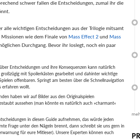
rechend schwer fallen die Entscheidungen, zumal ihr die
önnt.
r alle wichtigen Entscheidungen aus der Trilogie mitsamt
n Missionen wie dem Finale von
Mass Effect 2
und
Mass
möglichen Durchgang. Bevor ihr loslegt, noch ein paar
über Entscheidungen und ihre Konsequenzen kann natürlich
r großzügig mit Spoilerkästen gearbeitet und dahinter wichtige
n Spielen offenbaren. Springt am besten über die Schnellnavigation
 erfahren wollt.
nden haben wir auf Bilder aus den Originalspielen
ngestaubt aussehen (man könnte es natürlich auch »charmant«
meh
tscheidungen in diesen Guide aufnehmen, das würde jeden
te Frage unter den Nägeln brennt, dann schreibt sie uns gern in
erwarnung für eure Mitleser). Unsere Experten können euch
P