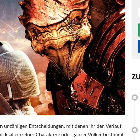
Z
n unzähligen Entscheidungen, mit denen ihr den Verlauf
chicksal einzelner Charaktere oder ganzer Völker bestimmt