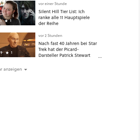
zurückkam, sprang der
vor einer Stunde
Truck nicht mehr an
Silent Hill Tier List: Ich
ranke alle 11 Hauptspiele
1
1
der Reihe
vor 2 Stunden
Nach fast 40 Jahren bei Star
Trek hat der Picard-
9
1
Darsteller Patrick Stewart
eine klare Lieblingsfolge –
und die ist Familiensache
r anzeigen