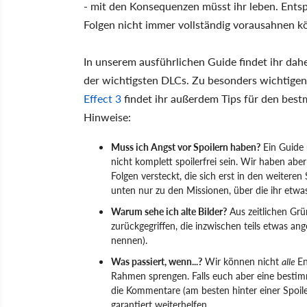
- mit den Konsequenzen müsst ihr leben. Entsp
Folgen nicht immer vollständig vorausahnen k
In unserem ausführlichen Guide findet ihr dahe
der wichtigsten DLCs. Zu besonders wichtige
Effect 3
findet ihr außerdem Tips für den best
Hinweise:
Muss ich Angst vor Spoilern haben?
Ein Guide 
nicht komplett spoilerfrei sein. Wir haben abe
Folgen versteckt, die sich erst in den weitere
unten nur zu den Missionen, über die ihr etwas
Warum sehe ich alte Bilder?
Aus zeitlichen Grü
zurückgegriffen, die inzwischen teils etwas a
nennen).
Was passiert, wenn...?
Wir können nicht
alle
En
Rahmen sprengen. Falls euch aber eine bestimm
die Kommentare (am besten hinter einer Spoil
garantiert weiterhelfen.