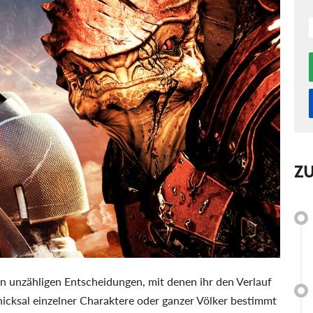
Z
n unzähligen Entscheidungen, mit denen ihr den Verlauf
chicksal einzelner Charaktere oder ganzer Völker bestimmt