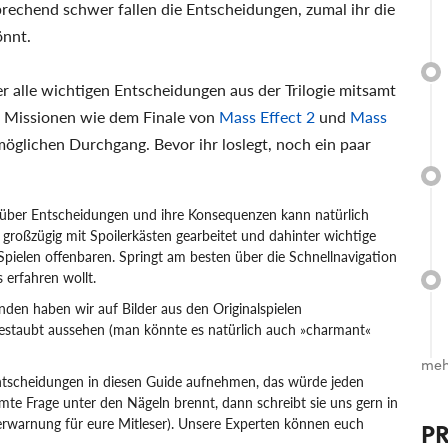
rechend schwer fallen die Entscheidungen, zumal ihr die
önnt.
r alle wichtigen Entscheidungen aus der Trilogie mitsamt
n Missionen wie dem Finale von
Mass Effect 2
und
Mass
möglichen Durchgang. Bevor ihr loslegt, noch ein paar
über Entscheidungen und ihre Konsequenzen kann natürlich
r großzügig mit Spoilerkästen gearbeitet und dahinter wichtige
n Spielen offenbaren. Springt am besten über die Schnellnavigation
 erfahren wollt.
nden haben wir auf Bilder aus den Originalspielen
ngestaubt aussehen (man könnte es natürlich auch »charmant«
meh
tscheidungen in diesen Guide aufnehmen, das würde jeden
te Frage unter den Nägeln brennt, dann schreibt sie uns gern in
erwarnung für eure Mitleser). Unsere Experten können euch
P