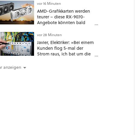
mächtiges Tool, das sogar
vor 16 Minuten
D&D-Spieler feuern
AMD-Grafikkarten werden
teurer – diese RX-9070-
Angebote könnten bald
Geschichte sein
vor 28 Minuten
Javier, Elektriker: »Bei einem
Kunden flog 5-mal der
Strom raus, ich bat um die
Rechnung und entdeckte,
dass er je nach Uhrzeit eine
r anzeigen
unterschiedliche
vertragliche Leistung hatte«