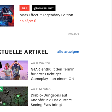
TIPP
Mass Effect™ Legendary Edition
ab 53,99 €
ANZEIGE
KTUELLE ARTIKEL
alle anzeigen
vor 11 Minuten
GTA 6 enthüllt den Termin
für erstes richtiges
2
Gameplay - an einem Ort
mit dem niemand
gerechnet hatte
S
vor 13 Minuten
Diablo-Dungeons auf
Knopfdruck: Das düstere
4
Seeing Eyes bringt
tausende Monster und ein