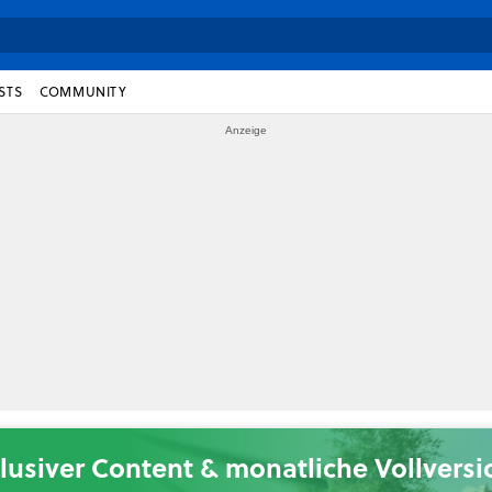
STS
COMMUNITY
lusiver Content & monatliche Vollvers