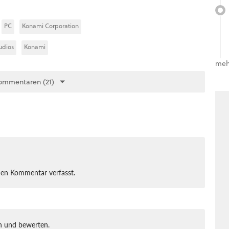
PC
Konami Corporation
udios
Konami
meh
ommentaren (21)
nen Kommentar verfasst.
 und bewerten.