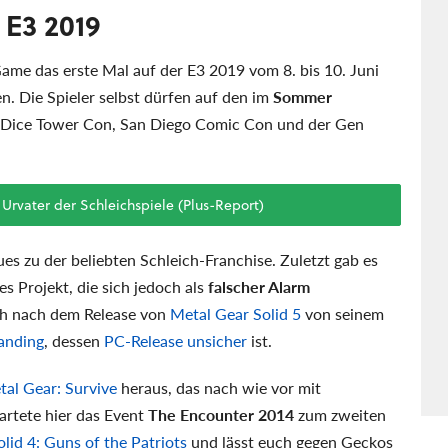
 E3 2019
ame das erste Mal auf der E3 2019 vom 8. bis 10. Juni
 Die Spieler selbst dürfen auf den im
Sommer
, Dice Tower Con, San Diego Comic Con und der Gen
 Urvater der Schleichspiele (Plus-Report)
ues zu der beliebten Schleich-Franchise. Zuletzt gab es
es Projekt, die sich jedoch als
falscher Alarm
ich nach dem Release von
Metal Gear Solid 5
von seinem
anding
, dessen
PC-Release unsicher
ist.
al Gear: Survive
heraus, das nach wie vor mit
artete hier das Event
The Encounter 2014
zum zweiten
lid 4: Guns of the Patriots
und lässt euch gegen Geckos