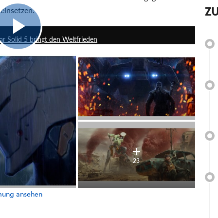
Z
einsetzen.
4:57
r Solid 5 bringt den Weltfrieden
23
lmung ansehen