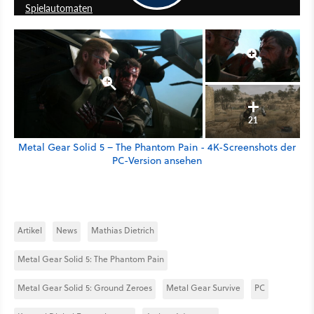
Spielautomaten
21
Metal Gear Solid 5 – The Phantom Pain - 4K-Screenshots der
PC-Version ansehen
Artikel
News
Mathias Dietrich
Metal Gear Solid 5: The Phantom Pain
Metal Gear Solid 5: Ground Zeroes
Metal Gear Survive
PC