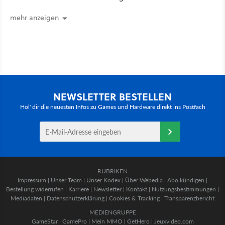
mehr anzeigen
NEWSLETTER BESTELLEN
Hol' dir die neuesten Infos zu Games und Hardware direkt ins Postfach
RUBRIKEN
Impressum
|
Unser Team
|
Unser Kodex
|
Über Webedia
|
Abo kündigen
|
Bestellung widerrufen
|
Karriere
|
Newsletter
|
Kontakt
|
Nutzungsbestimmungen
|
Mediadaten
|
Datenschutzerklärung
|
Cookies & Tracking
|
Transparenzbericht
MEDIENGRUPPE
GameStar
|
GamePro
|
Mein MMO
|
GetHero
|
Jeuxvideo.com