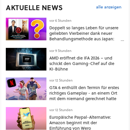
AKTUELLE NEWS
alle anzeigen
vor 6 Stunden
Doppelt so langes Leben für unsere
geliebten Vierbeiner dank neuer
Behandlungsmethode aus Japan:
Der Blick auf über 1.200
Kommentare zeigt, dass es nicht so
vor 9 Stunden
einfach ist
AMD eröffnet die IFA 2026 – und
schickt den Gaming-Chef auf die
KI-Bühne
vor 12 Stunden
GTA 6 enthüllt den Termin für erstes
richtiges Gameplay - an einem Ort
mit dem niemand gerechnet hatte
vor 12 Stunden
Europäische Paypal-Alternative:
Amazon beginnt mit der
Einführung von Wero