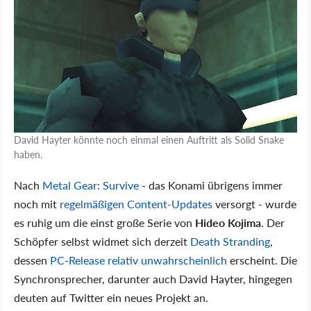
David Hayter könnte noch einmal einen Auftritt als Solid Snake
haben.
Nach
Metal Gear: Survive
- das Konami übrigens immer
noch mit
regelmäßigen Content-Updates
versorgt - wurde
es ruhig um die einst große Serie von
Hideo Kojima
. Der
Schöpfer selbst widmet sich derzeit
Death Stranding
,
dessen
PC-Release relativ unwahrscheinlich
erscheint. Die
Synchronsprecher, darunter auch David Hayter, hingegen
deuten auf Twitter ein neues Projekt an.