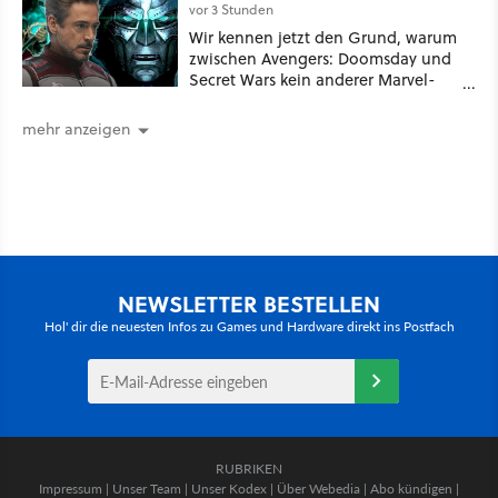
vor 3 Stunden
Wir kennen jetzt den Grund, warum
zwischen Avengers: Doomsday und
Secret Wars kein anderer Marvel-
Film erscheint
mehr anzeigen
NEWSLETTER BESTELLEN
Hol' dir die neuesten Infos zu Games und Hardware direkt ins Postfach
RUBRIKEN
Impressum
|
Unser Team
|
Unser Kodex
|
Über Webedia
|
Abo kündigen
|