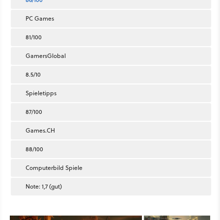
PC Games
81/100
GamersGlobal
8.5/10
Spieletipps
87/100
Games.CH
88/100
Computerbild Spiele
Note: 1,7 (gut)