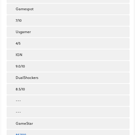
Gamespot
7/10
Usgamer
4/5
IGN
9.0/10
DualShockers
8.5/10
---
---
GameStar
86/100