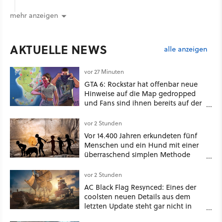
mehr anzeigen
AKTUELLE NEWS
alle anzeigen
vor 27 Minuten
GTA 6: Rockstar hat offenbar neue
Hinweise auf die Map gedropped
und Fans sind ihnen bereits auf der
Schliche
vor 2 Stunden
Vor 14.400 Jahren erkundeten fünf
Menschen und ein Hund mit einer
überraschend simplen Methode
eine tiefe Höhle und hinterließen
Spuren für die Ewigkeit
vor 2 Stunden
AC Black Flag Resynced: Eines der
coolsten neuen Details aus dem
letzten Update steht gar nicht in
den Patch Notes