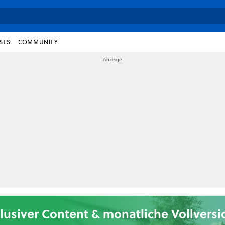
STS
COMMUNITY
lusiver Content & monatliche Vollvers