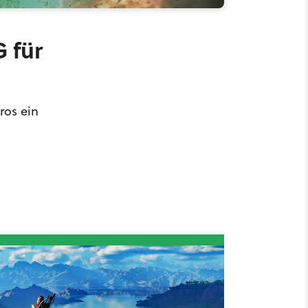
G für
ros ein