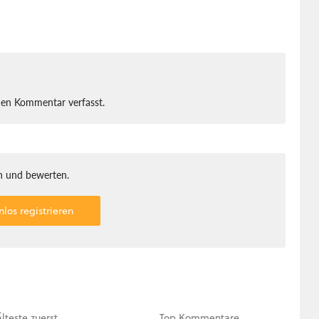
nen Kommentar verfasst.
 und bewerten.
nlos registrieren
Älteste
zuerst
Top
Kommentare