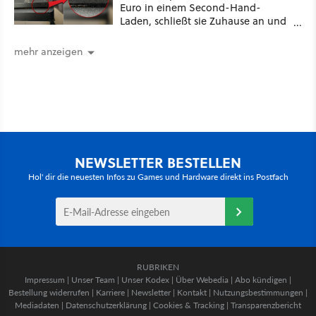
Euro in einem Second-Hand-
Laden, schließt sie Zuhause an und
schon hat er seine erste
funktionierende PlayStation [Best of
mehr anzeigen
GameStar]
NEWSLETTER BESTELLEN
Hol' dir die neuesten Infos zu Games und Hardware direkt ins Postfach
RUBRIKEN
Impressum
|
Unser Team
|
Unser Kodex
|
Über Webedia
|
Abo kündigen
|
Bestellung widerrufen
|
Karriere
|
Newsletter
|
Kontakt
|
Nutzungsbestimmungen
|
Mediadaten
|
Datenschutzerklärung
|
Cookies & Tracking
|
Transparenzbericht