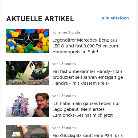
AKTUELLE ARTIKEL
alle anzeigen
vor einer Stunde
Legendärer Mercedes-Benz aus
LEGO und fast 3.000 Teilen zum
Hammerpreis im Sale!
vor 2 Stunden
Ein fast unbekannter Handy-Titan
produziert seit Jahren einzigartige
Handys - mit krassem Preis-
Leistungsverhältnis
vor 2 Stunden
Ich habe mein ganzes Leben nur
Lego gebaut. Mein erstes
Lumibricks-Set hat mich jetzt
nachhaltig beeindruckt: Game
Stack im Test
vor 3 Stunden
Ein Glückspilz kauft eine PS4 für 5