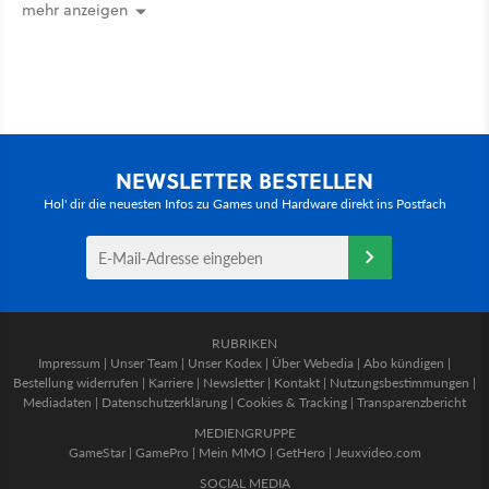
mehr anzeigen
NEWSLETTER BESTELLEN
Hol' dir die neuesten Infos zu Games und Hardware direkt ins Postfach
RUBRIKEN
Impressum
|
Unser Team
|
Unser Kodex
|
Über Webedia
|
Abo kündigen
|
Bestellung widerrufen
|
Karriere
|
Newsletter
|
Kontakt
|
Nutzungsbestimmungen
|
Mediadaten
|
Datenschutzerklärung
|
Cookies & Tracking
|
Transparenzbericht
MEDIENGRUPPE
GameStar
|
GamePro
|
Mein MMO
|
GetHero
|
Jeuxvideo.com
SOCIAL MEDIA