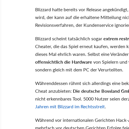
Blizzard hatte bereits vor Release angekündigt
wird, der kann auf die erhaltene Mitteilung ni
Revisionsverfahren, der Kundenservice ignori
Blizzard scheint tatsächlich sogar
extrem restr
Cheater, die das Spiel erneut kaufen, werden ku
dieses Mal ehrlich waren. Selbst eine Veränder
offensichtlich die Hardware
von Spielern und 
sondern gleich mit dem PC der Verurteilten.
Währenddessen rühmt sich allerdings eine beka
Cheat anzubieten:
Die deutsche Bossland Gm
nicht erkennbares Tool. 5000 Nutzer seien derze
Jahren mit Blizzard im Rechtsstreit
.
Während vor internationalen Gerichten Hack-A
mehrfach vor deutschen Gerichten Erfolge fe