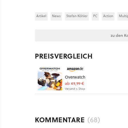
Artikel
News
Stefan Köhler
PC
Action
Multi
zu den K
PREISVERGLEICH
Overwatch
ab 49,99 €
Versand s. Shop
KOMMENTARE
(68)