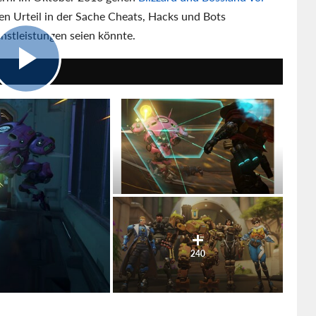
en Urteil in der Sache Cheats, Hacks und Bots
nstleistungen seien könnte.
8:03
240