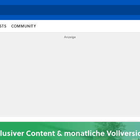
STS
COMMUNITY
lusiver Content & monatliche Vollvers