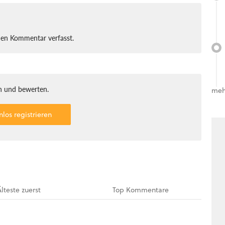
nen Kommentar verfasst.
 und bewerten.
meh
nlos registrieren
Älteste
zuerst
Top
Kommentare