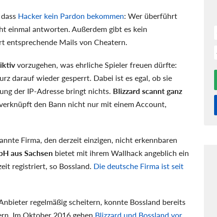
, dass
Hacker kein Pardon bekommen
: Wer überführt
cht einmal antworten. Außerdem gibt es kein
ert entsprechende Mails von Cheatern.
iktiv
vorzugehen, was ehrliche Spieler freuen dürfte:
rz darauf wieder gesperrt. Dabei ist es egal, ob sie
ung der IP-Adresse bringt nichts.
Blizzard scannt ganz
verknüpft den Bann nicht nur mit einem Account,
nnte Firma, den derzeit einzigen, nicht erkennbaren
bH aus Sachsen
bietet mit ihrem Wallhack angeblich ein
it registriert, so Bossland.
Die deutsche Firma ist seit
nbieter regelmäßig scheitern, konnte Bossland bereits
iern. Im Oktober 2016 gehen
Blizzard und Bossland vor