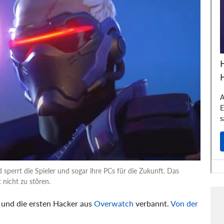
 sperrt die Spieler und sogar ihre PCs für die Zukunft. Das
nicht zu stören.
t und die ersten Hacker aus
Overwatch
verbannt.
Von der