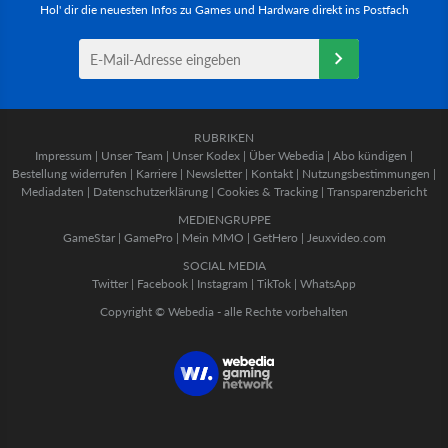
Hol' dir die neuesten Infos zu Games und Hardware direkt ins Postfach
RUBRIKEN
Impressum
|
Unser Team
|
Unser Kodex
|
Über Webedia
|
Abo kündigen
|
Bestellung widerrufen
|
Karriere
|
Newsletter
|
Kontakt
|
Nutzungsbestimmungen
|
Mediadaten
|
Datenschutzerklärung
|
Cookies & Tracking
|
Transparenzbericht
MEDIENGRUPPE
GameStar
|
GamePro
|
Mein MMO
|
GetHero
|
Jeuxvideo.com
SOCIAL MEDIA
Twitter
|
Facebook
|
Instagram
|
TikTok
|
WhatsApp
Copyright © Webedia - alle Rechte vorbehalten