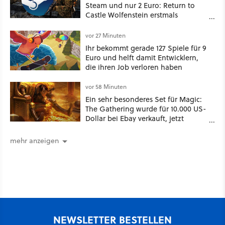
Steam und nur 2 Euro: Return to
Castle Wolfenstein erstmals
ungeschnitten auf dem deutschen
Markt
vor 27 Minuten
Ihr bekommt gerade 127 Spiele für 9
Euro und helft damit Entwicklern,
die ihren Job verloren haben
vor 58 Minuten
Ein sehr besonderes Set für Magic:
The Gathering wurde für 10.000 US-
Dollar bei Ebay verkauft, jetzt
bekommt es jeder viel günstiger
mehr anzeigen
NEWSLETTER BESTELLEN