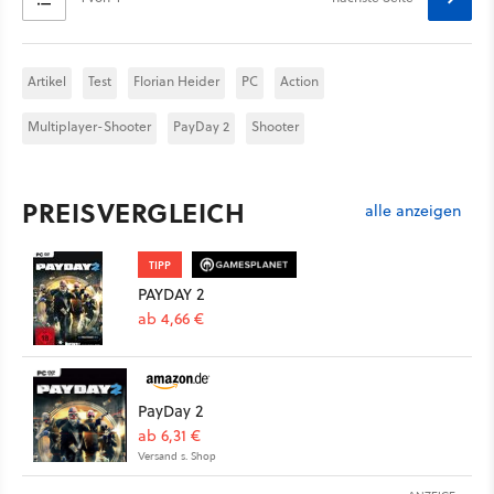
Artikel
Test
Florian Heider
PC
Action
Multiplayer-Shooter
PayDay 2
Shooter
PREISVERGLEICH
alle anzeigen
TIPP
PAYDAY 2
ab 4,66 €
PayDay 2
ab 6,31 €
Versand s. Shop