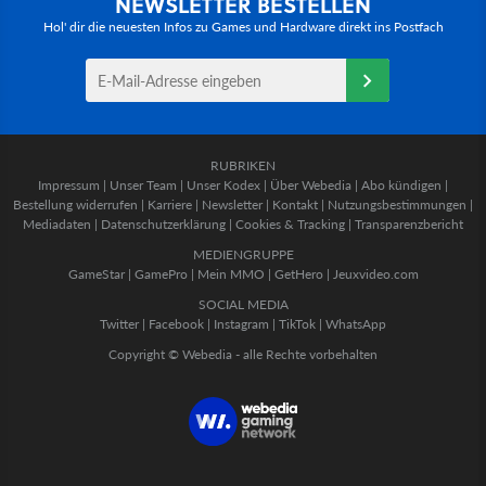
NEWSLETTER BESTELLEN
Hol' dir die neuesten Infos zu Games und Hardware direkt ins Postfach
RUBRIKEN
Impressum
|
Unser Team
|
Unser Kodex
|
Über Webedia
|
Abo kündigen
|
Bestellung widerrufen
|
Karriere
|
Newsletter
|
Kontakt
|
Nutzungsbestimmungen
|
Mediadaten
|
Datenschutzerklärung
|
Cookies & Tracking
|
Transparenzbericht
MEDIENGRUPPE
GameStar
|
GamePro
|
Mein MMO
|
GetHero
|
Jeuxvideo.com
SOCIAL MEDIA
Twitter
|
Facebook
|
Instagram
|
TikTok
|
WhatsApp
Copyright © Webedia - alle Rechte vorbehalten