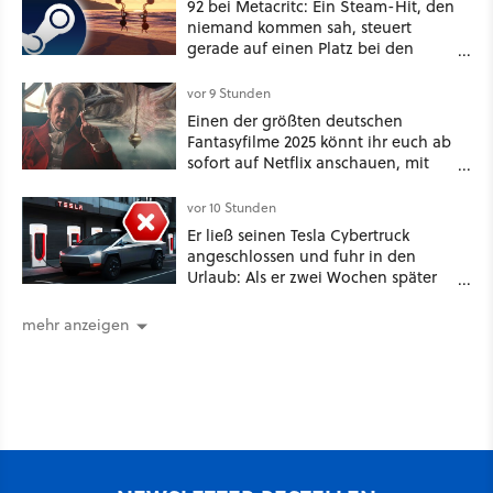
92 bei Metacritc: Ein Steam-Hit, den
niemand kommen sah, steuert
gerade auf einen Platz bei den
Game Awards zu
vor 9 Stunden
Einen der größten deutschen
Fantasyfilme 2025 könnt ihr euch ab
sofort auf Netflix anschauen, mit
dabei: ein Star aus Der Hobbit
vor 10 Stunden
Er ließ seinen Tesla Cybertruck
angeschlossen und fuhr in den
Urlaub: Als er zwei Wochen später
zurückkam, sprang der Truck nicht
mehr an [Best of GameStar]
mehr anzeigen