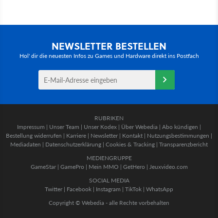
NEWSLETTER BESTELLEN
Hol' dir die neuesten Infos zu Games und Hardware direkt ins Postfach
RUBRIKEN
Impressum
|
Unser Team
|
Unser Kodex
|
Über Webedia
|
Abo kündigen
|
Bestellung widerrufen
|
Karriere
|
Newsletter
|
Kontakt
|
Nutzungsbestimmungen
|
Mediadaten
|
Datenschutzerklärung
|
Cookies & Tracking
|
Transparenzbericht
MEDIENGRUPPE
GameStar
|
GamePro
|
Mein MMO
|
GetHero
|
Jeuxvideo.com
SOCIAL MEDIA
Twitter
|
Facebook
|
Instagram
|
TikTok
|
WhatsApp
Copyright © Webedia - alle Rechte vorbehalten