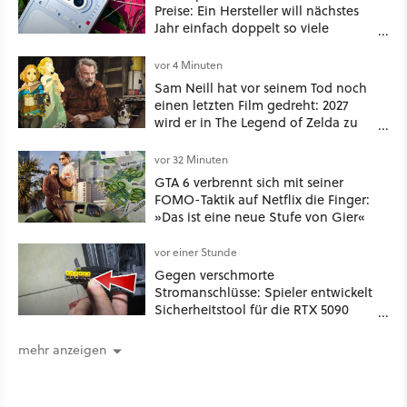
Preise: Ein Hersteller will nächstes
Jahr einfach doppelt so viele
Handymodelle in den Handel
bringen
vor 4 Minuten
Sam Neill hat vor seinem Tod noch
einen letzten Film gedreht: 2027
wird er in The Legend of Zelda zu
sehen sein
vor 32 Minuten
GTA 6 verbrennt sich mit seiner
FOMO-Taktik auf Netflix die Finger:
»Das ist eine neue Stufe von Gier«
vor einer Stunde
Gegen verschmorte
Stromanschlüsse: Spieler entwickelt
Sicherheitstool für die RTX 5090
und stellt es kostenlos zur
Verfügung
mehr anzeigen