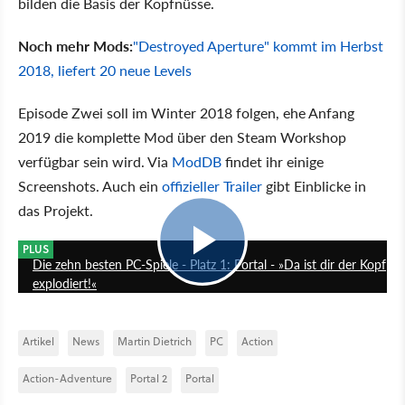
bilden die Basis der Kopfnüsse.
Noch mehr Mods:
"Destroyed Aperture" kommt im Herbst
2018, liefert 20 neue Levels
Episode Zwei soll im Winter 2018 folgen, ehe Anfang
2019 die komplette Mod über den Steam Workshop
verfügbar sein wird. Via
ModDB
findet ihr einige
Screenshots. Auch ein
offizieller Trailer
gibt Einblicke in
das Projekt.
3:47
PLUS
Die zehn besten PC-Spiele - Platz 1: Portal - »Da ist dir der Kopf
explodiert!«
Artikel
News
Martin Dietrich
PC
Action
Action-Adventure
Portal 2
Portal