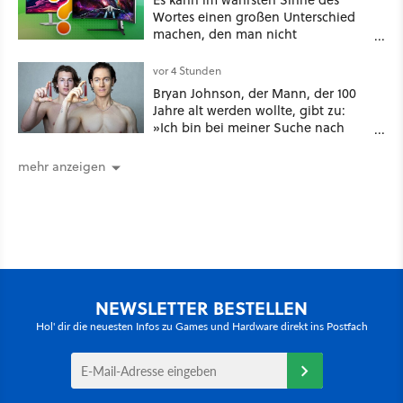
Wortes einen großen Unterschied
machen, den man nicht
unterschätzen sollte: Mit welchem
Seitenverhältnis seid ihr unterwegs?
vor 4 Stunden
Bryan Johnson, der Mann, der 100
Jahre alt werden wollte, gibt zu:
»Ich bin bei meiner Suche nach
Langlebigkeit zu weit gegangen«
mehr anzeigen
NEWSLETTER BESTELLEN
Hol' dir die neuesten Infos zu Games und Hardware direkt ins Postfach