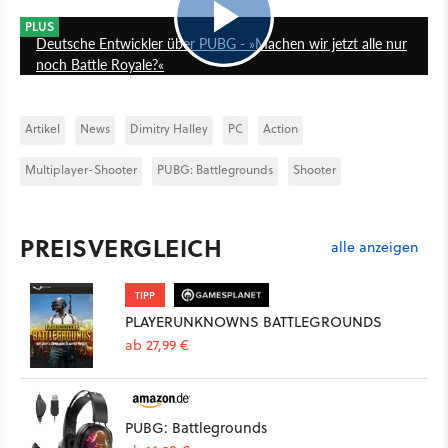
19:26
PLUS
Deutsche Entwickler über PUBG - »Machen wir jetzt alle nur
noch Battle Royale?«
Artikel
News
Dimitry Halley
PC
Action
Multiplayer-Shooter
PUBG: Battlegrounds
Shooter
PREISVERGLEICH
alle anzeigen
TIPP
PLAYERUNKNOWNS BATTLEGROUNDS
ab 27,99 €
PUBG: Battlegrounds