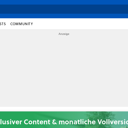
STS
COMMUNITY
lusiver Content & monatliche Vollvers