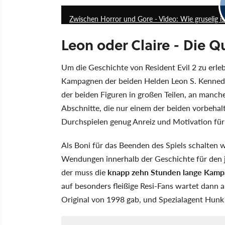
Zwischen Horror und Gore - Video: Wie gruselig ist
Leon oder Claire - Die Q
Um die Geschichte von Resident Evil 2 zu erl
Kampagnen der beiden Helden Leon S. Kennedy 
der beiden Figuren in großen Teilen, an manche
Abschnitte, die nur einem der beiden vorbehal
Durchspielen genug Anreiz und Motivation für
Als Boni für das Beenden des Spiels schalten 
Wendungen innerhalb der Geschichte für den jew
der muss die
knapp zehn Stunden lange Kam
auf besonders fleißige Resi-Fans wartet dann
Original von 1998 gab, und Spezialagent Hunk i