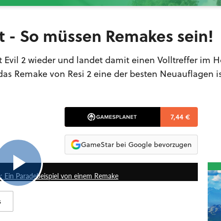
st - So müssen Remakes sein!
Evil 2 wieder und landet damit einen Volltreffer im H
das Remake von Resi 2 eine der besten Neuauflagen ist
7,44 €
GameStar bei Google bevorzugen
6:53
e: Ein Paradebeispiel von einem Remake
s