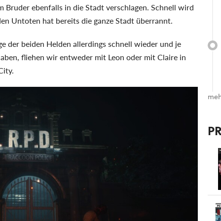
m Bruder ebenfalls in die Stadt verschlagen. Schnell wird
en Untoten hat bereits die ganze Stadt überrannt.
ge der beiden Helden allerdings schnell wieder und je
n, fliehen wir entweder mit Leon oder mit Claire in
ity.
meh
P