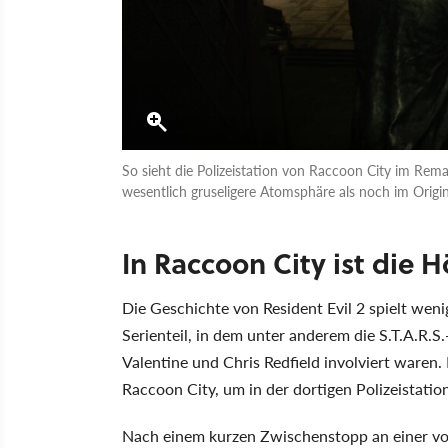
So sieht die Polizeistation von Raccoon City im Rema
wesentlich gruseligere Atomsphäre als noch im Origin
In Raccoon City ist die H
Die Geschichte von Resident Evil 2 spielt wen
Serienteil, in dem unter anderem die S.T.A.R.S.-
Valentine und Chris Redfield involviert waren
Raccoon City, um in der dortigen Polizeistation
Nach einem kurzen Zwischenstopp an einer von 