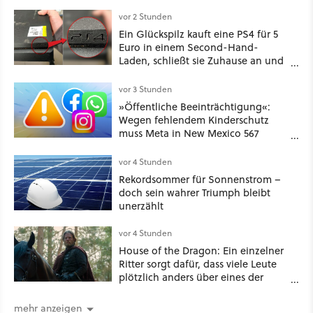
vor 2 Stunden
Ein Glückspilz kauft eine PS4 für 5
Euro in einem Second-Hand-
Laden, schließt sie Zuhause an und
schon hat er seine erste
funktionierende PlayStation [Best of
vor 3 Stunden
GameStar]
»Öffentliche Beeinträchtigung«:
Wegen fehlendem Kinderschutz
muss Meta in New Mexico 567
Millionen US-Dollar zahlen
vor 4 Stunden
Rekordsommer für Sonnenstrom –
doch sein wahrer Triumph bleibt
unerzählt
vor 4 Stunden
House of the Dragon: Ein einzelner
Ritter sorgt dafür, dass viele Leute
plötzlich anders über eines der
umstrittensten Häuser von Game of
Thrones denken
mehr anzeigen