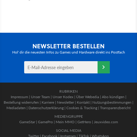
NEWSLETTER BESTELLEN
Hol' dir die neuesten Infos zu Games und Hardware direkt ins Postfach
RUBRIKEN
Impressum
|
Unser Team
|
Unser Kodex
|
Über Webedia
|
Abo kündigen
|
Bestellung widerrufen
|
Karriere
|
Newsletter
|
Kontakt
|
Nutzungsbestimmungen
|
Mediadaten
|
Datenschutzerklärung
|
Cookies & Tracking
|
Transparenzbericht
MEDIENGRUPPE
GameStar
|
GamePro
|
Mein MMO
|
GetHero
|
Jeuxvideo.com
SOCIAL MEDIA
Twitter
|
Facebook
|
Instagram
|
TikTok
|
WhatsApp