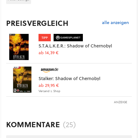
PREISVERGLEICH
alle anzeigen
TIPP
S.T.A.L.K.E.R.: Shadow of Chernobyl
ab 14,39 €
Stalker: Shadow of Chernobyl
ab 29,95 €
Versand s. Shop
ANZEIGE
KOMMENTARE
(25)