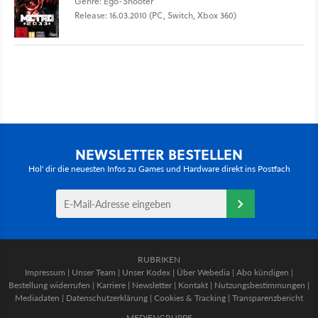
Genre: Ego-Shooter
Release: 16.03.2010 (PC, Switch, Xbox 360)
NEWSLETTER BESTELLEN
Hol' dir die neuesten Infos zu Games und Hardware direkt ins Postfach
RUBRIKEN
Impressum
|
Unser Team
|
Unser Kodex
|
Über Webedia
|
Abo kündigen
|
Bestellung widerrufen
|
Karriere
|
Newsletter
|
Kontakt
|
Nutzungsbestimmungen
|
Mediadaten
|
Datenschutzerklärung
|
Cookies & Tracking
|
Transparenzbericht
MEDIENGRUPPE