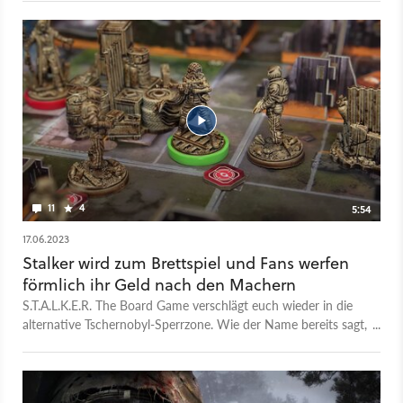
11
4
5:54
17.06.2023
Stalker wird zum Brettspiel und Fans werfen
förmlich ihr Geld nach den Machern
S.T.A.L.K.E.R. The Board Game verschlägt euch wieder in die
alternative Tschernobyl-Sperrzone. Wie der Name bereits sagt,
allerdings nicht in einem Videospiel, sondern in einem
Brettspiel. Und das wurde in gerade Mal vier Minuten per
Crowdfunding finanziert und ist dabei weit über sein Ziel
hinausgeschossen. Es ist ein kooperatives, narratives Spiel für