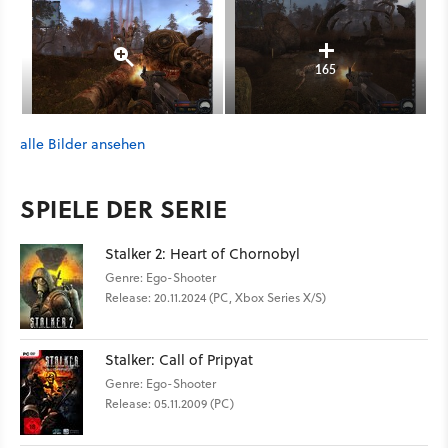
165
alle Bilder ansehen
SPIELE DER SERIE
Stalker 2: Heart of Chornobyl
Genre: Ego-Shooter
Release: 20.11.2024 (PC, Xbox Series X/S)
Stalker: Call of Pripyat
Genre: Ego-Shooter
Release: 05.11.2009 (PC)