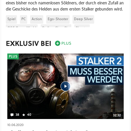
eines bisher noch namenlosen Söldners, der durch einen Zufall an
die Geschicke des Helden aus dem ersten Stalker gebunden wird.
Spiel
PC
Action
Ego-Shooter
Deep Silver
GSC Game World
Stalker: Clear Sky
Shooter
EXKLUSIV BEI
PLUS
38
40
32:32
10.06.2020