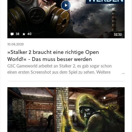
38
40
32:32
10.06.2020
»Stalker 2 braucht eine richtige Open
World!« - Das muss besser werden
GSC Gameworld arbeitet an Stalker 2, es gab sogar schon
einen ersten Screenshot aus dem Spiel zu sehen. Weitere
Infos sind bislang dünn gesät, außer dass GSC von seinem
»bislang ehrgeizigsten Projekt« spricht. Was sich natürlich als
reine Bescheidenheit auslegen lässt, schließlich war das bislang
einzige GSC-Projekt seit der Studio-Neugründung das nicht
gerade überambitionierte Cossacks 3. #StayHome-Rabatt:
Drei Monate bei GameStar Plus geschenkt Aber mal ehrlich:
Was sollte Stalker 2 denn sonst sein, wenn nicht
überambitioniert? Beim ersten Stalker: Shadow of Chernobyl
haben sich die ukrainischen Entwickler legendär übernommen