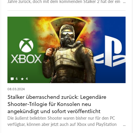
Jahre zurück, doch mit dem kommenden Stalker 2 hat der ein
oder andere vielleicht Interesse daran, sie noch nachzuholen.
Und das könnt ihr mit Legends of the Zone jetzt auch auf der
Konsole! Hier bekommt ihr die unveränderten Klassiker und
könnt euch dadurch einen umfassenden Eindruck von der
Zone und ihren Gefahren machen. Wer auf dem PC noch
einmal einen Ausflug wagen will und besonders viel Wert auf
den Sandbox-Aspekt legt, kann das im Übrigen mit dem
komplett kostenlosen Stalker Anomaly tun. Die Stalker-Trilogie
gibt es ab sofort auf der Xbox. Ihr könnt zudem nicht nur alle
drei Teile als Paket kaufen, sondern auch alternativ jeden
einzeln. Die Spiele sind dabei so nah am Original wie möglich
gehalten und bekommen zudem Mod-Support. Auch ist ein
6
4
Grafik-Update für die Xbox Series X/S geplant.
08.03.2024
Stalker überraschend zurück: Legendäre
Shooter-Trilogie für Konsolen neu
angekündigt und sofort veröffentlicht
Die äußerst beliebten Shooter waren bisher nur für den PC
verfügbar, können aber jetzt auch auf Xbox und PlayStation
gespielt werden.