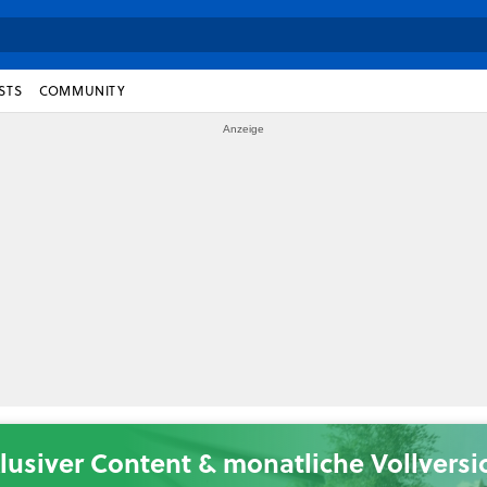
STS
COMMUNITY
lusiver Content & monatliche Vollvers