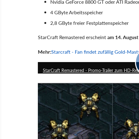
Nvidia GeForce 8800 GT oder ATI Rad
4 GByte Arbeitsspeicher
2,8 GByte freier Festplattenspeicher
StarCraft Remastered erscheint
am 14. August
Mehr:
Starcraft - Fan findet zufällig Gold-Mas
StarCraft Remastered - Promo-Trailer zum HD-Rem