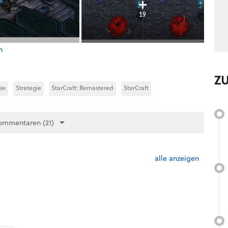
19
n
Z
ie
Strategie
StarCraft: Remastered
StarCraft
ommentaren (21)
alle anzeigen