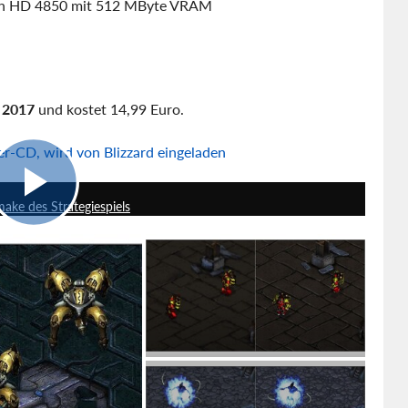
eon HD 4850 mit 512 MByte VRAM
 2017
und kostet 14,99 Euro.
ter-CD, wird von Blizzard eingeladen
1:50
ake des Strategiespiels