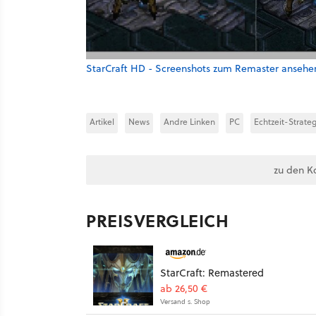
StarCraft HD - Screenshots zum Remaster ansehe
Artikel
News
Andre Linken
PC
Echtzeit-Strateg
zu den K
PREISVERGLEICH
StarCraft: Remastered
ab 26,50 €
Versand s. Shop