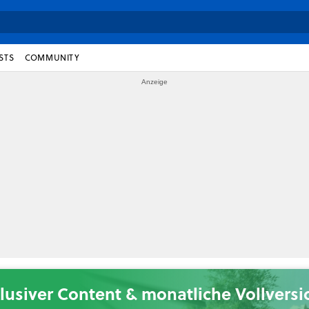
STS
COMMUNITY
lusiver Content & monatliche Vollvers