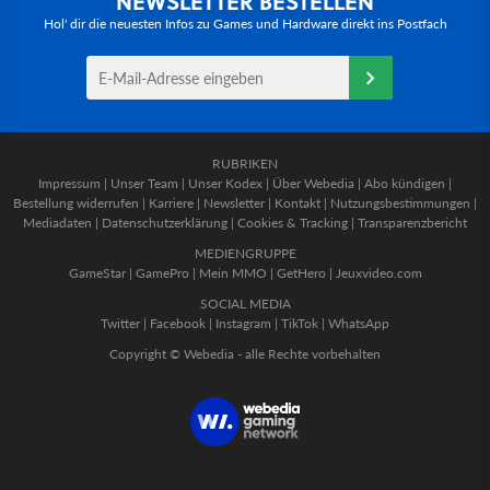
NEWSLETTER BESTELLEN
Hol' dir die neuesten Infos zu Games und Hardware direkt ins Postfach
RUBRIKEN
Impressum
|
Unser Team
|
Unser Kodex
|
Über Webedia
|
Abo kündigen
|
Bestellung widerrufen
|
Karriere
|
Newsletter
|
Kontakt
|
Nutzungsbestimmungen
|
Mediadaten
|
Datenschutzerklärung
|
Cookies & Tracking
|
Transparenzbericht
MEDIENGRUPPE
GameStar
|
GamePro
|
Mein MMO
|
GetHero
|
Jeuxvideo.com
SOCIAL MEDIA
Twitter
|
Facebook
|
Instagram
|
TikTok
|
WhatsApp
Copyright © Webedia - alle Rechte vorbehalten