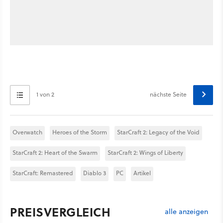
1 von 2
nächste Seite
Overwatch
Heroes of the Storm
StarCraft 2: Legacy of the Void
StarCraft 2: Heart of the Swarm
StarCraft 2: Wings of Liberty
StarCraft: Remastered
Diablo 3
PC
Artikel
PREISVERGLEICH
alle anzeigen