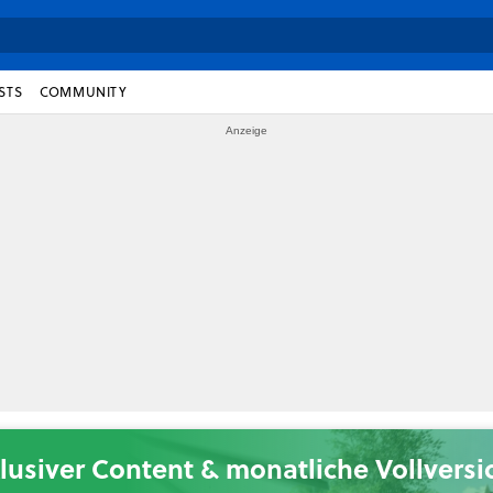
STS
COMMUNITY
lusiver Content & monatliche Vollvers