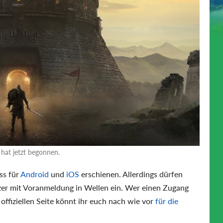
 hat jetzt begonnen.
ess für
Android
und
iOS
erschienen. Allerdings dürfen
utzer mit Voranmeldung in Wellen ein. Wer einen Zugang
 offiziellen Seite könnt ihr euch nach wie vor
für die